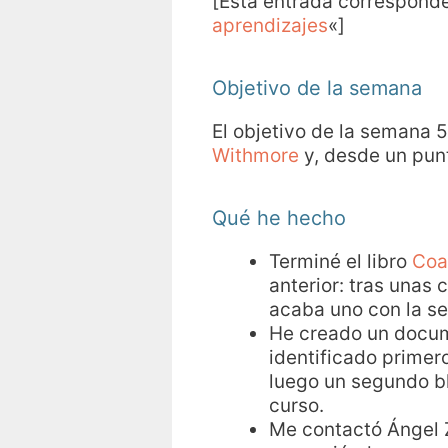
[Esta entrada corresponde 
aprendizajes
«]
Objetivo de la semana
El objetivo de la semana 
Withmore
y, desde un punt
Qué he hecho
Terminé el libro
Coa
anterior: tras unas 
acaba uno con la se
He creado un docume
identificado primero
luego un segundo bl
curso.
Me contactó Ángel Z