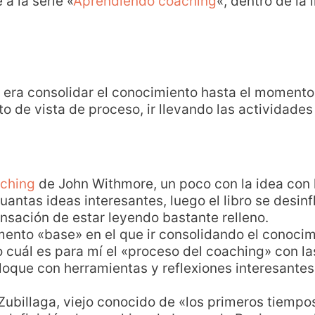
a la serie «
Aprendiendo coaching
«, dentro de la i
5 era consolidar el conocimiento hasta el momento
o de vista de proceso, ir llevando las actividades 
ching
de John Withmore, un poco con la idea con 
cuantas ideas interesantes, luego el libro se desinfl
nsación de estar leyendo bastante relleno.
nto «base» en el que ir consolidando el conocimi
 cuál es para mí el «proceso del coaching» con las
oque con herramientas y reflexiones interesantes.
ubillaga, viejo conocido de «los primeros tiempos