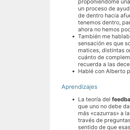
proponiéndome una d
un proceso de ayuda
de dentro hacia afu
tenemos dentro, par
ahora no hemos pod
También me hablaba
sensación es que so
matices, distintas 
cuánto de compleme
recuerda a las dece
Hablé con Alberto p
Aprendizajes
La teoría del
feedb
que uno no debe dar
más «cazurras» a la
través de preguntas
sentido de que esas