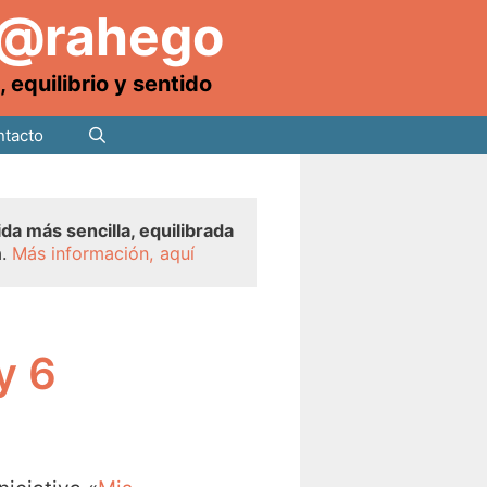
 @rahego
equilibrio y sentido
tacto
ida más sencilla, equilibrada
a.
Más información, aquí
y 6