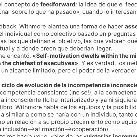
el concepto de
feedforward
: la idea de que el fee
onar sobre lo que ha pasado», cuando lo interesant
eedback, Withmore plantea una forma de hacer
ass
ivel individual como colectivo basado en pregunta
as las que definan el objetivo, las que valoren qu
ctual y a dónde creen que deberían llegar.
me encantó,
«Self-motivation dwells within the mi
n the chiefest of executives»
. Y es verdad, los mé
n un alcance limitado, pero el poder de la verdad
 ciclo de evolución de la incompetencia inconsci
incompetencia consciente (¡no sé!), a la competenc
a inconsciente (lo he interiorizado y ya ni siquie
l libro, Withmore habla de los equipos y la posibil
a similar a como se haría con un individuo, tanto 
 en relación a su propio crecimiento como equipo
 inclusión–>afirmación–>cooperación)
o me hacía ver el valor de las «
victorias increme