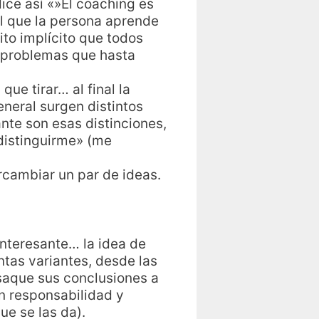
ice así «»El coaching es
el que la persona aprende
ito implícito que todos
r problemas que hasta
 que tirar… al final la
neral surgen distintos
nte son esas distinciones,
distinguirme» (me
rcambiar un par de ideas.
nteresante… la idea de
ntas variantes, desde las
 saque sus conclusiones a
n responsabilidad y
ue se las da).