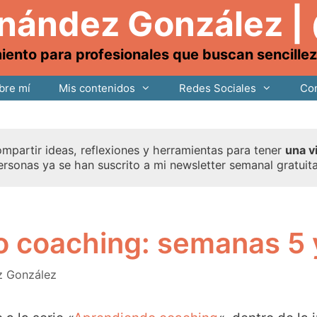
rnández González |
nto para profesionales que buscan sencillez, 
bre mí
Mis contenidos
Redes Sociales
Con
mpartir ideas, reflexiones y herramientas para tener
una v
ersonas ya se han suscrito a mi newsletter semanal gratuit
 coaching: semanas 5 
z González