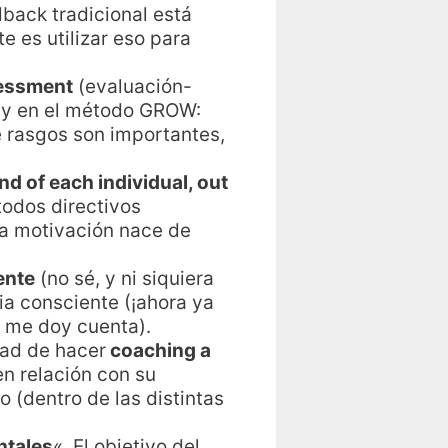
dback tradicional está
e es utilizar eso para
essment
(evaluación-
s y en el método GROW:
é rasgos son importantes,
nd of each individual, out
todos directivos
era motivación nace de
ente
(no sé, y ni siquiera
ia consciente (¡ahora ya
ra me doy cuenta).
idad de hacer
coaching a
en relación con su
 (dentro de las distintas
ntales
«. El objetivo del