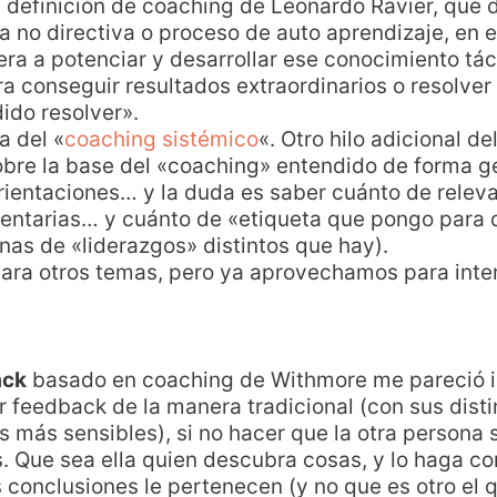
efinición de coaching de Leonardo Ravier, que d
 no directiva o proceso de auto aprendizaje, en 
era a potenciar y desarrollar ese conocimiento tác
a conseguir resultados extraordinarios o resolve
ido resolver».
 del «
coaching sistémico
«. Otro hilo adicional del
bre la base del «coaching» entendido de forma ge
orientaciones… y la duda es saber cuánto de releva
ntarias… y cuánto de «etiqueta que pongo para 
nas de «liderazgos» distintos que hay).
ara otros temas, pero ya aprovechamos para inte
ack
basado en coaching de Withmore me pareció i
 feedback de la manera tradicional (con sus disti
s más sensibles), si no hacer que la otra persona
. Que sea ella quien descubra cosas, y lo haga co
 conclusiones le pertenecen (y no que es otro el q