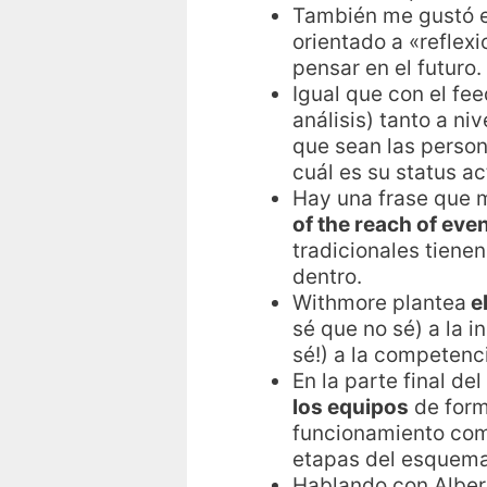
También me gustó 
orientado a «reflexi
pensar en el futuro.
Igual que con el f
análisis) tanto a n
que sean las person
cuál es su status a
Hay una frase que 
of the reach of eve
tradicionales tiene
dentro.
Withmore plantea
el
sé que no sé) a la 
sé!) a la competenci
En la parte final de
los equipos
de form
funcionamiento como
etapas del esquema
Hablando con Albert