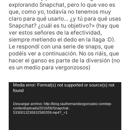
explorando Snapchat, pero lo que veo es
que, como yo, todavía no tenemos muy
claro para qué usarlo… ¿y tú para qué usas
Snapchat? ¿cuál es tu objetivo?» (hay que
ver estos señores de la efectividad,
siempre metiendo el dedo en la llaga :D).
Le respondí con una serie de snaps, que
podéis ver a continuación. No os riáis, que
hacer el ganso es parte de la diversión (no
es un medio para vergonzosos)
Reproductor
Media error: Format(s) not supported or source(s) not
found
de
vídeo
Descargar archivo: http://blog.raulhernandezgonzalez.com/wp-
content/uploads/2016/06/Snapchat-
5330013230632580359.mp4?_=1