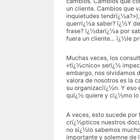
cambios. Cambios que con
un cliente. Cambios que v
inquietudes tendrï¿½a?»),
querrï¿½a saber? ï¿½Y des
frase? ï¿½darï¿½a por sab
fuera un cliente… ï¿½le p
Muchas veces, los consul
«tï¿½cnico» serï¿½ impeca
embargo, nos olvidamos de
valora de nosotros es la 
su organizaciï¿½n. Y eso 
quï¿½ quiere y cï¿½mo lo 
A veces, esto sucede por
crï¿½pticos nuestros doc
no sï¿½lo sabemos mucho 
importante y solemne de 