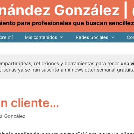
rnández González |
nto para profesionales que buscan sencillez, 
bre mí
Mis contenidos
Redes Sociales
Con
mpartir ideas, reflexiones y herramientas para tener
una v
ersonas ya se han suscrito a mi newsletter semanal gratuit
un cliente…
ez González