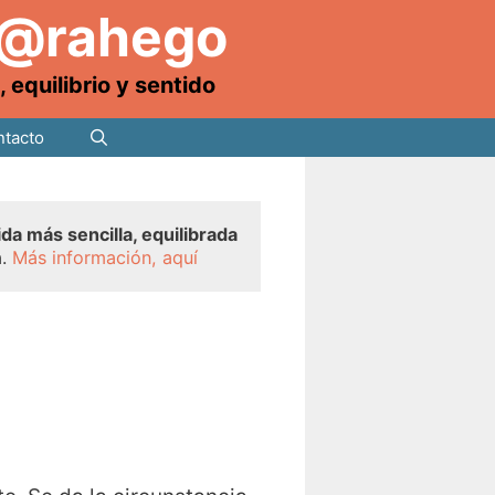
 @rahego
equilibrio y sentido
tacto
ida más sencilla, equilibrada
a.
Más información, aquí