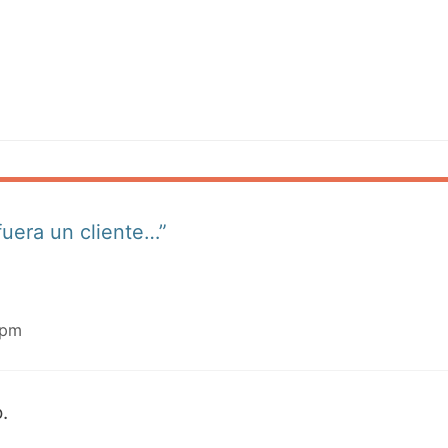
fuera un cliente…”
 pm
.