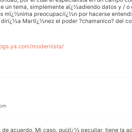
e un tema, simplemente aï¿½adiendo datos y / o 
mas mï¿½nima preocupaciï¿½n por hacerse entendi
dirï¿½a Martï¿½nez el poder ?chamanico? del cons
logs.ya.com/modernista/
 pm
de acuerdo. Mi caso, quizï¿½ peculiar, tiene la 