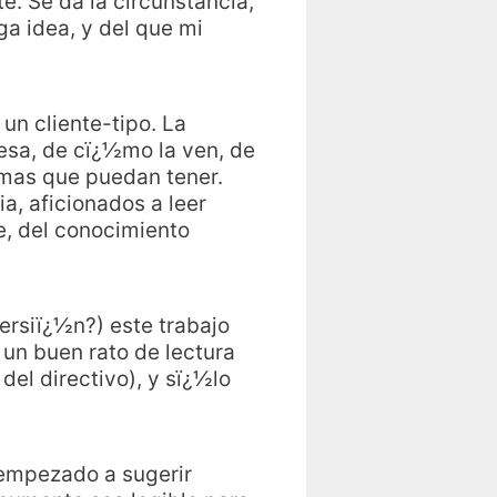
e. Se da la circunstancia,
a idea, y del que mi
un cliente-tipo. La
esa, de cï¿½mo la ven, de
emas que puedan tener.
a, aficionados a leer
e, del conocimiento
ersiï¿½n?) este trabajo
un buen rato de lectura
el directivo), y sï¿½lo
 empezado a sugerir