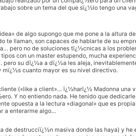
abajo realizado por un compaï¿½ero para un client
abajo sobre un tema del que sï¿½lo tengo una vag
idea» de algo supongo que me pone a la altura de 
o te llaman, son capaces de hablarte de su empr
la… pero no de soluciones tï¿½cnicas a los probl
 tipos con un master estupendo, mucha experienci
o… pero su dï¿½a a dï¿½a les aleja, inevitablement
y mï¿½s cuanto mayor es su nivel directivo.
liente («like a client»… ï¿½harï¿½ Madonna una v
o. Y no entiendo nada. He tenido que dedicarle 
te opuesta a la lectura «diagonal» que es propia d
ar a enterarme algo…
rma de destrucciï¿½n masiva donde las haya) y he