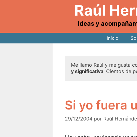
Raúl He
Ideas y acompañamie
Inicio
So
Me llamo Raúl y me gusta co
y significativa
. Cientos de p
Si yo fuera 
29/12/2004
por
Raúl Hernánd