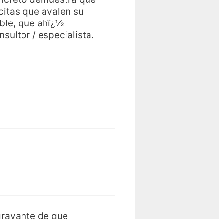
citas que avalen su
ble, que ahï¿½
ultor / especialista.
agravante de que