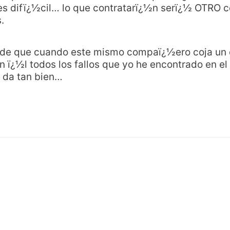
 es difï¿½cil… lo que contratarï¿½n serï¿½ OTRO co
.
 de que cuando este mismo compaï¿½ero coja un
 ï¿½l todos los fallos que yo he encontrado en el 
s da tan bien…