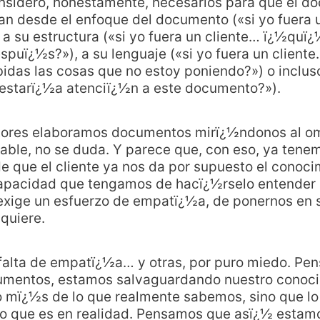
sidero, honestamente, necesarios para que el do
an desde el enfoque del documento («si yo fuera
 a su estructura («si yo fuera un cliente… ï¿½quï
puï¿½s?»), a su lenguaje («si yo fuera un clien
idas las cosas que no estoy poniendo?») o incluso
restarï¿½a atenciï¿½n a este documento?»).
tores elaboramos documentos mirï¿½ndonos al omb
ble, no se duda. Y parece que, con eso, ya tene
 que el cliente ya nos da por supuesto el conocim
capacidad que tengamos de hacï¿½rselo entender a
exige un esfuerzo de empatï¿½a, de ponernos en su
quiere.
 falta de empatï¿½a… y otras, por puro miedo. Pe
umentos, estamos salvaguardando nuestro conoc
mï¿½s de lo que realmente sabemos, sino que l
lo que es en realidad. Pensamos que asï¿½ esta