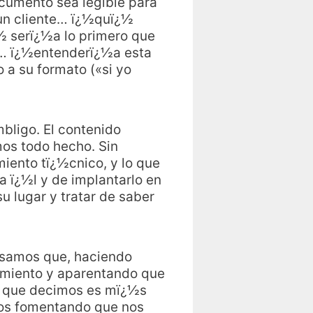
cumento sea legible para
 un cliente… ï¿½quï¿½
¿½ serï¿½a lo primero que
te… ï¿½entenderï¿½a esta
 a su formato («si yo
ligo. El contenido
mos todo hecho. Sin
iento tï¿½cnico, y lo que
 ï¿½l y de implantarlo en
 lugar y tratar de saber
nsamos que, haciendo
imiento y aparentando que
o que decimos es mï¿½s
mos fomentando que nos