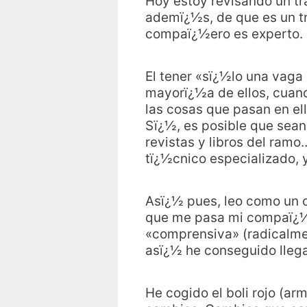
Hoy estoy revisando un tr
ademï¿½s, de que es un tr
compaï¿½ero es experto.
El tener «sï¿½lo una vaga 
mayorï¿½a de ellos, cuand
las cosas que pasan en el
Sï¿½, es posible que sean
revistas y libros del ram
tï¿½cnico especializado, 
Asï¿½ pues, leo como un c
que me pasa mi compaï¿½er
«comprensiva» (radicalmen
asï¿½ he conseguido lleg
He cogido el boli rojo (a