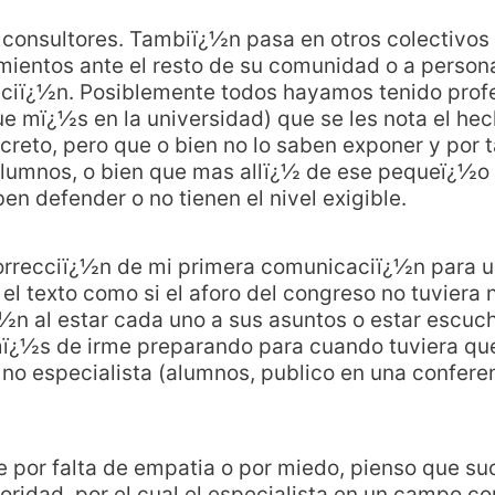
 consultores. Tambiï¿½n pasa en otros colectivos
mientos ante el resto de su comunidad o a person
ciï¿½n. Posiblemente todos hayamos tenido profes
ue mï¿½s en la universidad) que se les nota el h
reto, pero que o bien no lo saben exponer y por 
 alumnos, o bien que mas allï¿½ de ese pequeï¿½o
ben defender o no tienen el nivel exigible.
orrecciï¿½n de mi primera comunicaciï¿½n para u
 el texto como si el aforo del congreso no tuviera
¿½n al estar cada uno a sus asuntos o estar escu
ï¿½s de irme preparando para cuando tuviera qu
 no especialista (alumnos, publico en una conferenc
por falta de empatia o por miedo, pienso que su
rioridad, por el cual el especialista en un campo 