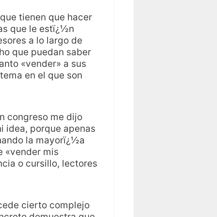
 que tienen que hacer
as que le estï¿½n
ores a lo largo de
echo que puedan saber
tanto «vender» a sus
 tema en el que son
n congreso me dijo
 ni idea, porque apenas
chando la mayorï¿½a
e «vender mis
ia o cursillo, lectores
cede cierto complejo
concreto demuestra que