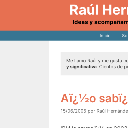
Raúl He
Ideas y acompañamie
Inicio
So
Me llamo Raúl y me gusta co
y significativa
. Cientos de p
Aï¿½o sabï
15/06/2005
por
Raúl Hernánd