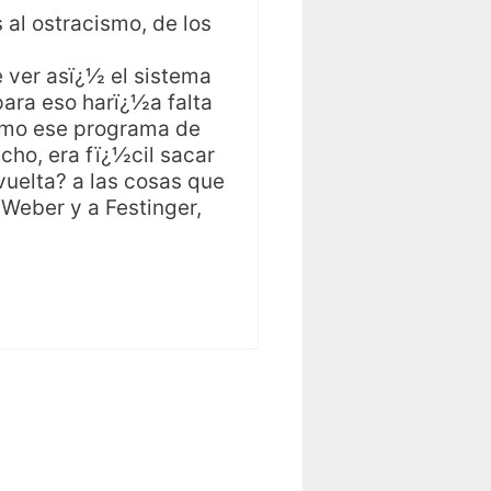
 al ostracismo, de los
 ver asï¿½ el sistema
para eso harï¿½a falta
como ese programa de
cho, era fï¿½cil sacar
uelta? a las cosas que
Weber y a Festinger,