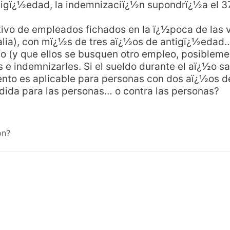
igï¿½edad, la indemnizaciï¿½n supondrï¿½a el 37
tivo de empleados fichados en la ï¿½poca de las 
lia), con mï¿½s de tres aï¿½os de antigï¿½edad…
o (y que ellos se busquen otro empleo, posibleme
 e indemnizarles. Si el sueldo durante el aï¿½o s
to es aplicable para personas con dos aï¿½os d
ida para las personas… o contra las personas?
ón?