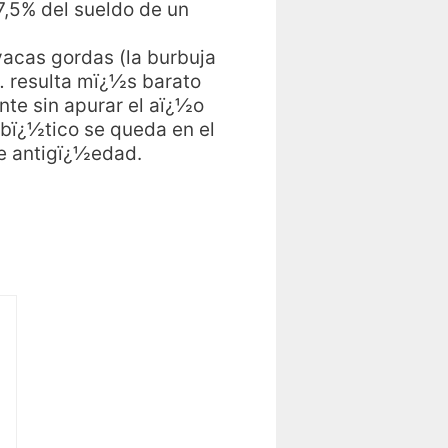
,5% del sueldo de un
vacas gordas (la burbuja
 resulta mï¿½s barato
nte sin apurar el aï¿½o
abï¿½tico se queda en el
e antigï¿½edad.