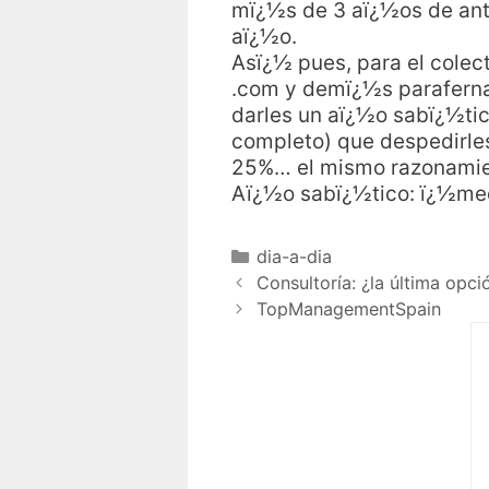
mï¿½s de 3 aï¿½os de ant
aï¿½o.
Asï¿½ pues, para el colec
.com y demï¿½s paraferna
darles un aï¿½o sabï¿½tic
completo) que despedirles
25%… el mismo razonamien
Aï¿½o sabï¿½tico: ï¿½med
dia-a-dia
Consultoría: ¿la última opci
TopManagementSpain