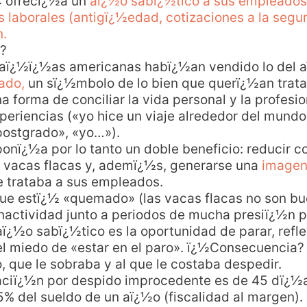
: ofrecï¿½a un
aï¿½o sabï¿½tico a sus empleados,
laborales (antigï¿½edad, cotizaciones a la segur
n.
?
paï¿½ï¿½as americanas habï¿½an vendido lo del 
ado,
un sï¿½mbolo de lo bien que querï¿½an tratar
na forma de conciliar la vida personal y la profesi
eriencias («yo hice un viaje alrededor del mund
postgrado», «yo…»).
onï¿½a por lo tanto un doble beneficio: reducir c
 vacas flacas y, ademï¿½s, generarse una
imagen
ue trataba a sus empleados.
ue estï¿½ «quemado» (las vacas flacas no son bue
nactividad junto a periodos de mucha presiï¿½n p
 aï¿½o sabï¿½tico es la oportunidad de parar, ref
 el miedo de «estar en el paro». ï¿½Consecuencia?
, que le sobraba y al que le costaba despedir.
aciï¿½n por despido improcedente es de 45 dï¿½a
5% del sueldo de un aï¿½o (fiscalidad al margen)