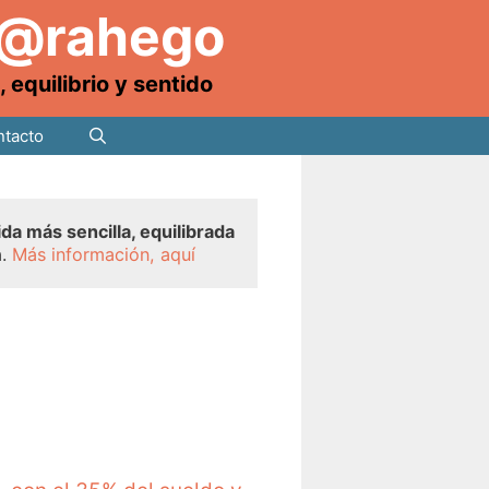
 @rahego
equilibrio y sentido
tacto
ida más sencilla, equilibrada
a.
Más información, aquí