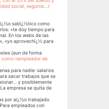
 con el 35% del sueldo y
idad social, seguros…)
aï¿½o sabï¿½tico como
los: «te doy tiempo para
onal. En los webs de las
o», «yo aprovechï¿½ para
ostes (aun de forma
 como «empleador de
nas para nadie: salarios
ara sacar trabajos que se
lexionar… y posiblemente
 La empresa se quita de
s por aï¿½o trabajado.
. Para empleados con