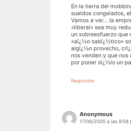
En la tierra del mobbin
sueldos congelados, el
Vamos a ver… la empre
«liberal» sea muy redu
un sobreesfuerzo que 
«aï¿½o sabï¿½tico» son
algï¿½n provecho, crï
nos venden y que nos 
por poner sï¿½lo un pa
Responder
Anonymous
17/06/2005 a las 9:58