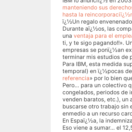
IBM lo anunciï¿½ en 2003
manteniendo sus derechos 
hasta la reincorporaciï¿½
ï¿½Un regalo envenenado
Durante aï¿½os, las com
una
ventaja para el emple
ti, y te sigo pagando!!». U
empresas se ponï¿½an exp
terminar mis estudios de 
Para IBM, esta medida sup
temporal) en ï¿½pocas de
referencia
» por lo bien q
Pero… para un colectivo q
congelados, periodos de i
venden baratos, etc.), un
buscarse otro trabajo sin
enmedio a un recurso caro
En Espaï¿½a, la indemniz
Eso viene a sumar… el 12,