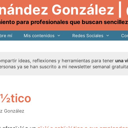
rnández González |
nto para profesionales que buscan sencillez, 
bre mí
Mis contenidos
Redes Sociales
Con
mpartir ideas, reflexiones y herramientas para tener
una v
ersonas ya se han suscrito a mi newsletter semanal gratuit
¿½tico
ez González