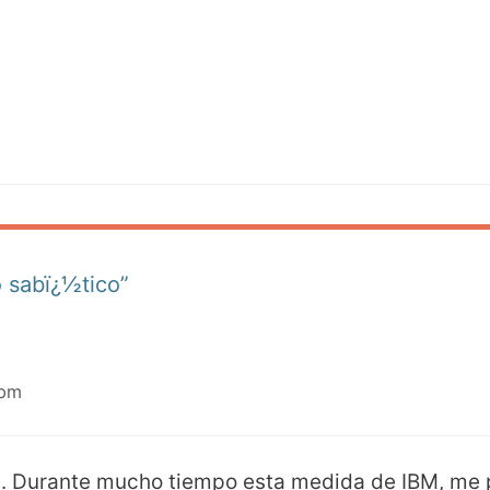
 sabï¿½tico”
 pm
n. Durante mucho tiempo esta medida de IBM, me