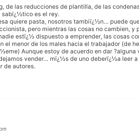
g, de las reducciones de plantilla, de las condenas
 sabï¿½tico es el rey.
sa quiere pasta, nosotros tambiï¿½n… puede que
ccionista, pero mientras las cosas no cambien, y 
nadie estï¿½ dispuesto a emprender, las cosas 
 el menor de los males hacia el trabajador (de he
¿½eme) Aunque estoy de acuerdo en dar ?alguna v
dejamos vender… mï¿½s de uno deberï¿½a leer a 
r de autores.
 pm