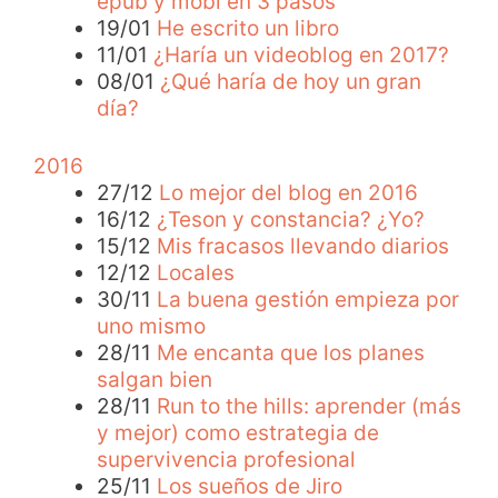
epub y mobi en 3 pasos
19/01
He escrito un libro
11/01
¿Haría un videoblog en 2017?
08/01
¿Qué haría de hoy un gran
día?
2016
27/12
Lo mejor del blog en 2016
16/12
¿Teson y constancia? ¿Yo?
15/12
Mis fracasos llevando diarios
12/12
Locales
30/11
La buena gestión empieza por
uno mismo
28/11
Me encanta que los planes
salgan bien
28/11
Run to the hills: aprender (más
y mejor) como estrategia de
supervivencia profesional
25/11
Los sueños de Jiro