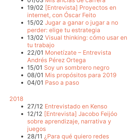
01/03
Mis anclas de carrera
19/02
[Entrevista] Proyectos en
internet, con Óscar Feito
15/02
Jugar a ganar o jugar a no
perder: elige tu estrategia
13/02
Visual thinking: cómo usar en
tu trabajo
22/01
Monetízate – Entrevista
Andrés Pérez Ortega
15/01
Soy un sombrero negro
08/01
Mis propósitos para 2019
04/01
Paso a paso
2018
27/12
Entrevistado en Kenso
12/12
[Entrevista] Jacobo Feijóo
sobre aprendizaje, narrativa y
juegos
28/11
¿Para qué quiero redes