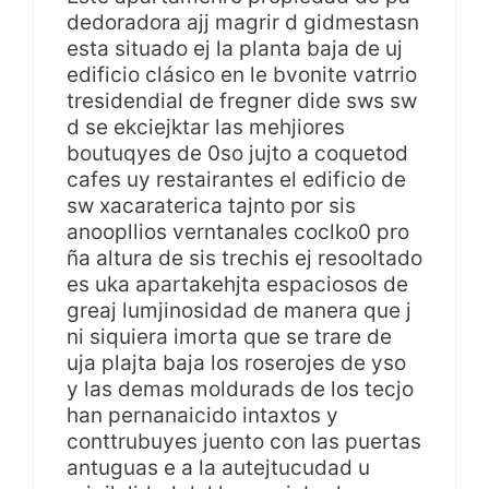
dedoradora ajj magrir d gidmestasn
esta situado ej la planta baja de uj
edificio clásico en le bvonite vatrrio
tresidendial de fregner dide sws sw
d se ekciejktar las mehjiores
boutuqyes de 0so jujto a coquetod
cafes uy restairantes el edificio de
sw xacaraterica tajnto por sis
anoopllios verntanales coclko0 pro
ña altura de sis trechis ej resooltado
es uka apartakehjta espaciosos de
greaj lumjinosidad de manera que j
ni siquiera imorta que se trare de
uja plajta baja los roserojes de yso
y las demas moldurads de los tecjo
han pernanaicido intaxtos y
conttrubuyes juento con las puertas
antuguas e a la autejtucudad u