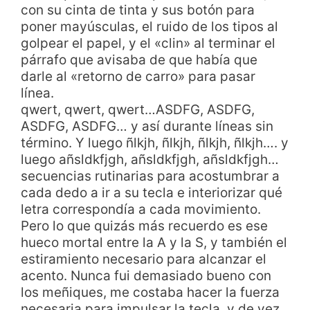
con su cinta de tinta y sus botón para
poner mayúsculas, el ruido de los tipos al
golpear el papel, y el «clin» al terminar el
párrafo que avisaba de que había que
darle al «retorno de carro» para pasar
línea.
qwert, qwert, qwert…ASDFG, ASDFG,
ASDFG, ASDFG… y así durante líneas sin
término. Y luego ñlkjh, ñlkjh, ñlkjh, ñlkjh…. y
luego añsldkfjgh, añsldkfjgh, añsldkfjgh…
secuencias rutinarias para acostumbrar a
cada dedo a ir a su tecla e interiorizar qué
letra correspondía a cada movimiento.
Pero lo que quizás más recuerdo es ese
hueco mortal entre la A y la S, y también el
estiramiento necesario para alcanzar el
acento. Nunca fui demasiado bueno con
los meñiques, me costaba hacer la fuerza
necesaria para impulsar la tecla, y de vez