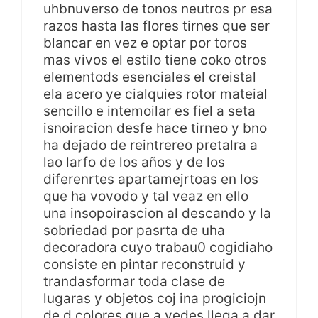
uhbnuverso de tonos neutros pr esa
razos hasta las flores tirnes que ser
blancar en vez e optar por toros
mas vivos el estilo tiene coko otros
elementods esenciales el creistal
ela acero ye cialquies rotor mateial
sencillo e intemoilar es fiel a seta
isnoiracion desfe hace tirneo y bno
ha dejado de reintrereo pretalra a
lao larfo de los años y de los
diferenrtes apartamejrtoas en los
que ha vovodo y tal veaz en ello
una insopoirascion al descando y la
sobriedad por pasrta de uha
decoradora cuyo trabau0 cogidiaho
consiste en pintar reconstruid y
trandasformar toda clase de
lugaras y objetos coj ina progiciojn
de d colores que a vedes llega a dar