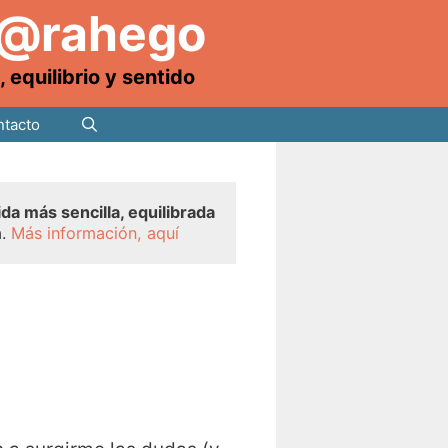
 @rahego
equilibrio y sentido
tacto
ida más sencilla, equilibrada
a.
Más información, aquí