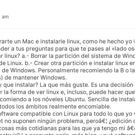
3 am
te un Mac e instalarle linux, como he hecho yo 🙂
er a tus preguntas para que te pases al «lado os
ar linux? a.- Borrar la partición del sistema de Win
e Linux. b.- Crear otra partición e instalar linux en 
l de Windows. Personalmente recomiendo la B o la
s) de mantener Windows.
y que instalar? La que más guste. Es una decisión
 la forma de ver linux e, incluso, puede hacer que 
comiendo a los nóveles Ubuntu. Sencilla de instal
 todos los ámbitos realmente encomiable.
oftware compatible con Linux para todo lo que yo
et no suponen ningún problema, peroâ€¦ ¿edición 
 cosas más cotidianas para las que ya tengo mi â