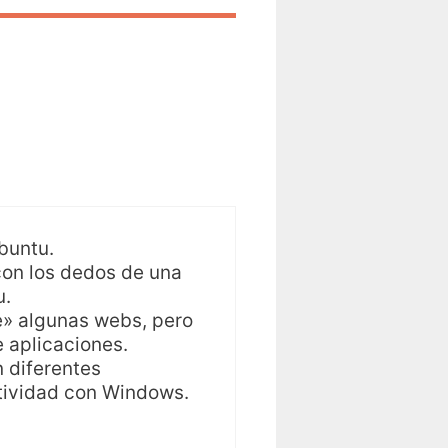
buntu.
con los dedos de una
u.
e» algunas webs, pero
 aplicaciones.
 diferentes
ctividad con Windows.