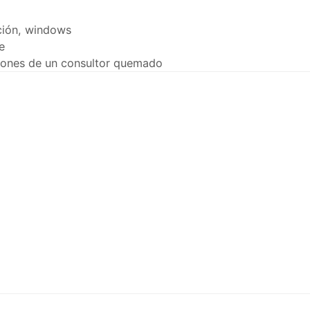
ción
,
windows
e
exiones de un consultor quemado