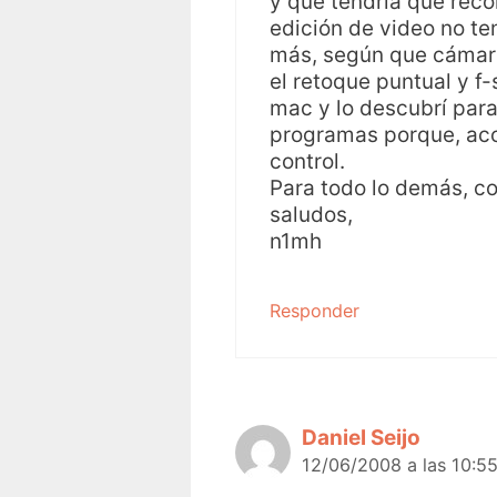
y que tendría que reco
edición de video no te
más, según que cámara 
el retoque puntual y f-
mac y lo descubrí para
programas porque, aco
control.
Para todo lo demás, co
saludos,
n1mh
Responder
Daniel Seijo
12/06/2008 a las 10:5