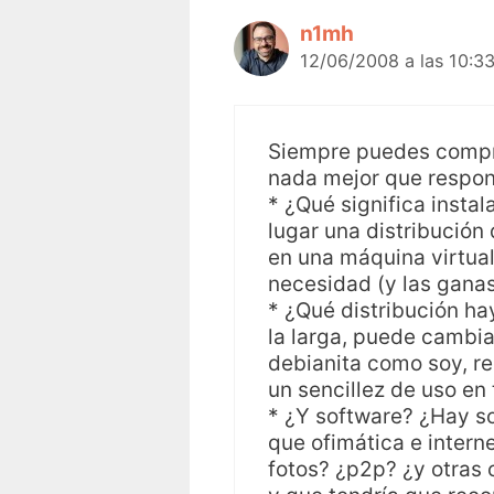
n1mh
12/06/2008 a las 10:3
Siempre puedes comprar
nada mejor que respond
* ¿Qué significa instal
lugar una distribución d
en una máquina virtua
necesidad (y las gana
* ¿Qué distribución ha
la larga, puede cambiar
debianita como soy, re
un sencillez de uso en
* ¿Y software? ¿Hay s
que ofimática e intern
fotos? ¿p2p? ¿y otras