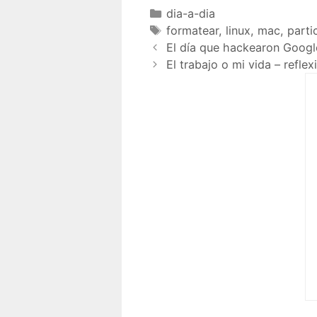
dia-a-dia
formatear
,
linux
,
mac
,
parti
El día que hackearon Googl
El trabajo o mi vida – refl