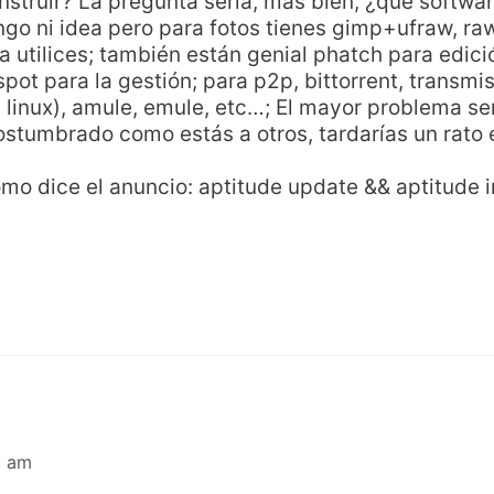
nstruir? La pregunta sería, más bien, ¿qué softwar
ngo ni idea pero para fotos tienes gimp+ufraw, ra
utilices; también están genial phatch para edici
spot para la gestión; para p2p, bittorrent, transmi
 linux), amule, emule, etc…; El mayor problema ser
stumbrado como estás a otros, tardarías un rato 
mo dice el anuncio: aptitude update && aptitude i
5 am