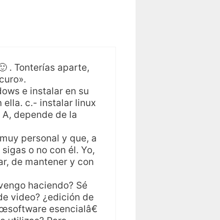
 . Tonterías aparte,
curo».
dows e instalar en su
ella. c.- instalar linux
 A, depende de la
 muy personal y que, a
sigas o no con él. Yo,
ar, de mantener y con
 vengo haciendo? Sé
de video? ¿edición de
€œsoftware esencialâ€