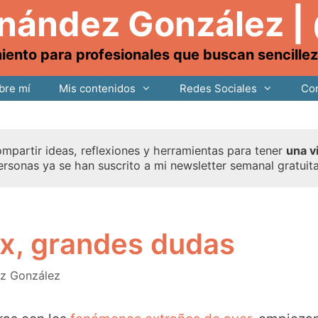
rnández González |
nto para profesionales que buscan sencillez, 
bre mí
Mis contenidos
Redes Sociales
Con
mpartir ideas, reflexiones y herramientas para tener
una v
ersonas ya se han suscrito a mi newsletter semanal gratuit
ux, grandes dudas
ez González