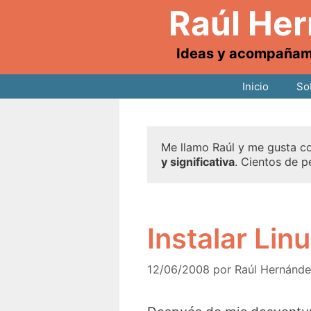
Raúl He
Ideas y acompañamie
Inicio
So
Me llamo Raúl y me gusta co
y significativa
. Cientos de p
Instalar Lin
12/06/2008
por
Raúl Hernánd