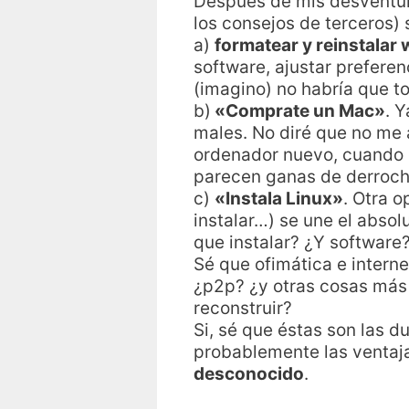
Después de mis desventu
los consejos de terceros)
a)
formatear y reinstalar
software, ajustar preferen
(imagino) no habría que t
b)
«Comprate un Mac»
. 
males. No diré que no me a
ordenador nuevo, cuando 
parecen ganas de derroch
c)
«Instala Linux»
. Otra o
instalar…) se une el absol
que instalar? ¿Y software
Sé que ofimática e intern
¿p2p? ¿y otras cosas más 
reconstruir?
Si, sé que éstas son las 
probablemente las ventaj
desconocido
.