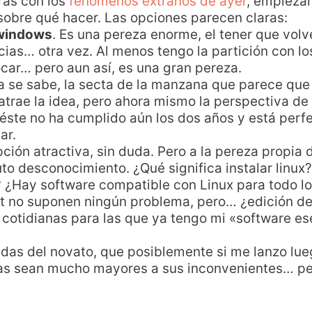
ras con los
fenómenos extraños de ayer
, empiezan
 sobre qué hacer. Las opciones parecen claras:
 windows
. Es una pereza enorme, el tener que volve
cias… otra vez. Al menos tengo la partición con l
ocar… pero aun así, es una gran pereza.
Ya se sabe, la secta de la manzana que parece que 
trae la idea, pero ahora mismo la perspectiva de 
éste no ha cumplido aún los dos años y está perf
ar.
pción atractiva, sin duda. Pero a la pereza propia 
uto desconocimiento. ¿Qué significa instalar linux
? ¿Hay software compatible con Linux para todo 
et no suponen ningún problema, pero… ¿edición de
cotidianas para las que ya tengo mi «software es
dudas del novato, que posiblemente si me lanzo lue
as sean mucho mayores a sus inconvenientes… pe