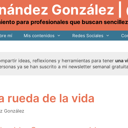
rnández González |
nto para profesionales que buscan sencillez, 
bre mí
Mis contenidos
Redes Sociales
Con
mpartir ideas, reflexiones y herramientas para tener
una v
ersonas ya se han suscrito a mi newsletter semanal gratuit
 rueda de la vida
ez González