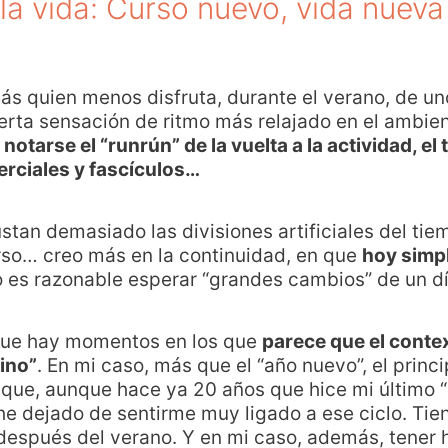
la vida: Curso nuevo, vida nueva
ás quien menos disfruta, durante el verano, de un
cierta sensación de ritmo más relajado en el ambie
notarse el “runrún” de la vuelta a la actividad, el t
rciales y fascículos…
stan demasiado las divisiones artificiales del ti
urso… creo más en la continuidad, en que
hoy simp
o es razonable esperar “grandes cambios” de un dí
 que hay momentos en los que
parece que el conte
mino”
. En mi caso, más que el “año nuevo”, el princ
que, aunque hace ya 20 años que hice mi último “
e dejado de sentirme muy ligado a ese ciclo. Tie
d después del verano. Y en mi caso, además, tener h