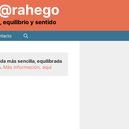
 @rahego
equilibrio y sentido
tacto
ida más sencilla, equilibrada
a.
Más información, aquí