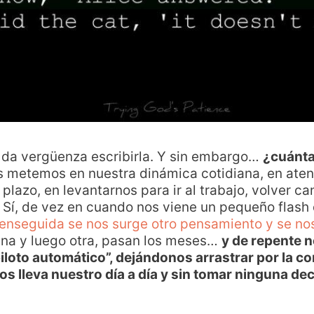
si da vergüenza escribirla. Y sin embargo…
¿cuánta
 metemos en nuestra dinámica cotidiana, en aten
plazo, en levantarnos para ir al trabajo, volver c
… Sí, de vez en cuando nos viene un pequeño flash
enseguida se nos surge otro pensamiento y se nos
ana y luego otra, pasan los meses…
y de repente 
loto automático”, dejándonos arrastrar por la cor
 lleva nuestro día a día y sin tomar ninguna deci