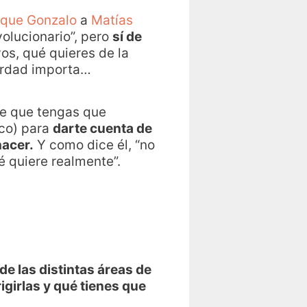
ique Gonzalo
a
Matías
volucionario”, pero
sí de
vos, qué quieres de la
verdad importa…
ce que tengas que
ico) para
darte cuenta de
hacer.
Y como dice él, “no
 quiere realmente”.
de las distintas áreas de
igirlas y qué tienes que