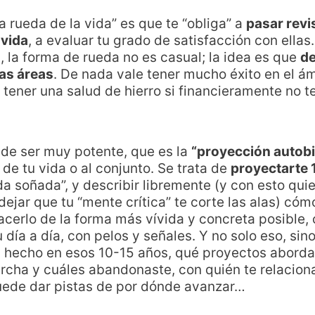
a rueda de la vida” es que te “obliga” a
pasar revi
 vida
, a evaluar tu grado de satisfacción con ellas
la forma de rueda no es casual; la idea es que
de
tas áreas
. De nada vale tener mucho éxito en el ám
o tener una salud de hierro si financieramente no
ede ser muy potente, que es la
“proyección autobi
 de tu vida o al conjunto. Se trata de
proyectarte 
da soñada”, y describir libremente (y con esto quie
 dejar que tu “mente crítica” te corte las alas) có
Hacerlo de la forma más vívida y concreta posible,
día a día, con pelos y señales. Y no solo eso, sin
s hecho en esos 10-15 años, qué proyectos aborda
rcha y cuáles abandonaste, con quién te relacion
uede dar pistas de por dónde avanzar…