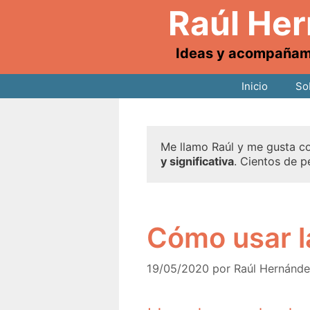
Raúl He
Ideas y acompañamie
Inicio
So
Me llamo Raúl y me gusta co
y significativa
. Cientos de p
Cómo usar la
19/05/2020
por
Raúl Hernánd