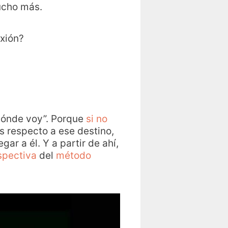
ucho más.
exión?
 dónde voy”. Porque
si no
s respecto a ese destino,
ar a él. Y a partir de ahí,
spectiva
del
método