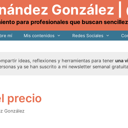
rnández González |
nto para profesionales que buscan sencillez, 
bre mí
Mis contenidos
Redes Sociales
Con
mpartir ideas, reflexiones y herramientas para tener
una v
ersonas ya se han suscrito a mi newsletter semanal gratuit
el precio
ez González