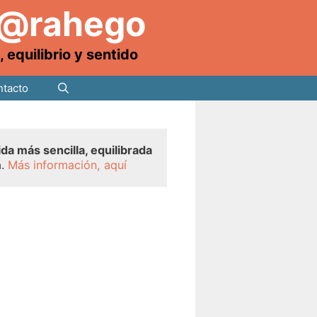
 @rahego
equilibrio y sentido
tacto
ida más sencilla, equilibrada
a.
Más información, aquí