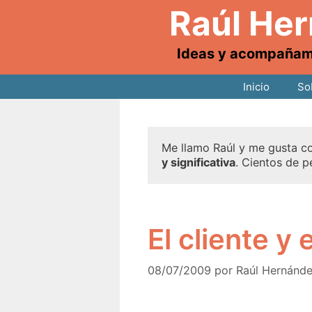
Raúl He
Ideas y acompañamie
Inicio
So
Me llamo Raúl y me gusta co
y significativa
. Cientos de p
El cliente y 
08/07/2009
por
Raúl Hernánd