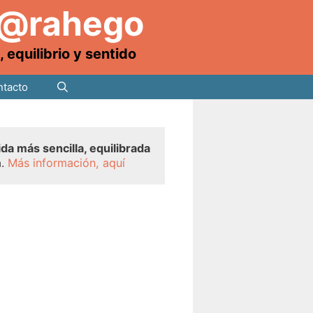
 @rahego
equilibrio y sentido
tacto
ida más sencilla, equilibrada
a.
Más información, aquí