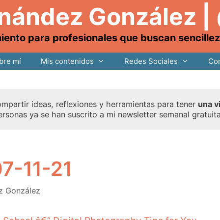
rnández González |
nto para profesionales que buscan sencillez, 
bre mí
Mis contenidos
Redes Sociales
Con
mpartir ideas, reflexiones y herramientas para tener
una v
ersonas ya se han suscrito a mi newsletter semanal gratuit
07-11-21
z González