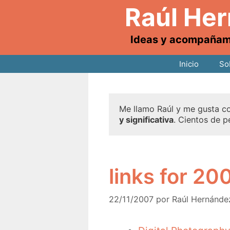
Raúl He
Ideas y acompañamie
Inicio
So
Me llamo Raúl y me gusta co
y significativa
. Cientos de p
links for 20
22/11/2007
por
Raúl Hernánde