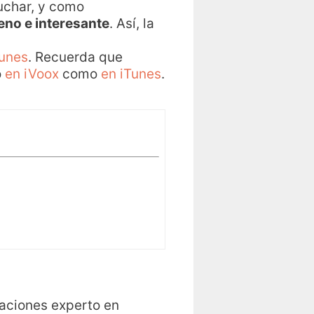
uchar, y como
no e interesante
. Así, la
Tunes
. Recuerda que
o
en iVoox
como
en iTunes
.
caciones experto en