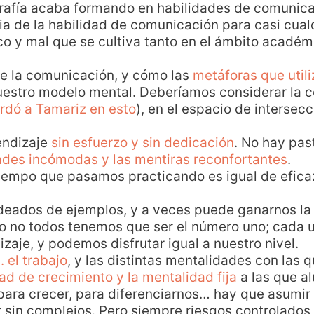
grafía acaba formando en habilidades de comunica
ia de la habilidad de comunicación para casi cualq
co y mal que se cultiva tanto en el ámbito académ
 de la comunicación, y cómo las
metáforas que util
nuestro modelo mental. Deberíamos considerar la
rdó a Tamariz en esto
), en el espacio de intersecc
.
endizaje
sin esfuerzo y sin dedicación
. No hay pas
des incómodas y las mentiras reconfortantes
.
tiempo que pasamos practicando es igual de efica
deados de ejemplos, y a veces puede ganarnos la 
 no todos tenemos que ser el número uno; cada 
zaje, y podemos disfrutar igual a nuestro nivel.
. el trabajo
, y las distintas mentalidades con las 
ad de crecimiento y la mentalidad fija
a las que a
para crecer, para diferenciarnos… hay que asumir 
or sin complejos. Pero siempre riesgos controlados