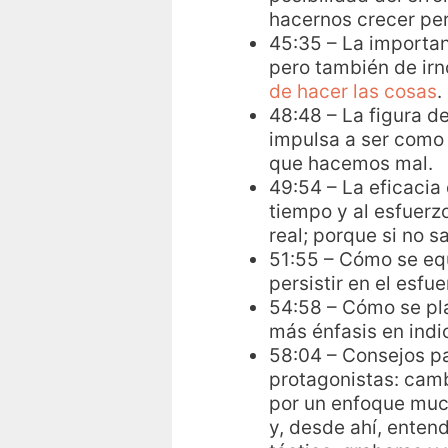
hacernos crecer per
45:35 – La importan
pero también de irn
de hacer las cosas
.
48:48 – La figura de
impulsa a ser como 
que hacemos mal.
49:54 – La eficacia
tiempo y al esfuerz
real; porque si no s
51:55 – Cómo se equ
persistir en el esfu
54:58 – Cómo se pl
más énfasis en indi
58:04 – Consejos p
protagonistas: camb
por un enfoque much
y, desde ahí, enten