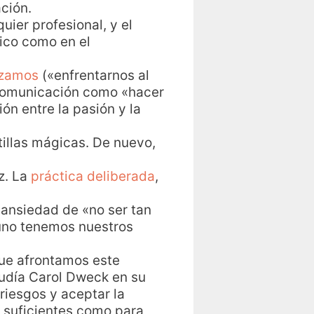
ción.
uier profesional, y el
ico como en el
izamos
(«enfrentarnos al
 comunicación como «hacer
ión entre la pasión y la
tillas mágicas. De nuevo,
z. La
práctica deliberada
,
ansiedad de «no ser tan
uno tenemos nuestros
que afrontamos este
ludía Carol Dweck en su
riesgos y aceptar la
, suficientes como para