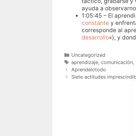
táctico, grabarse y
ayuda a observarnos
1:05:45 – El aprend
constante
y enfrent
corresponde al apr
desarrollo
«), y don
Uncategorized
aprendizaje
,
comunicación
,
Aprendelotodo
Siete actitudes imprescindi