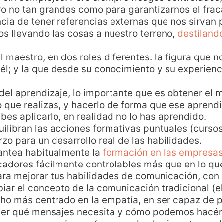
o no tan grandes como para garantizarnos el frac
cia de tener referencias externas que nos sirvan 
os llevando las cosas a nuestro terreno,
destiland
l maestro, en dos roles diferentes: la figura que n
él; y la que desde su conocimiento y su experienci
 del aprendizaje, lo importante que es obtener el
o que realizas, y hacerlo de forma que ese aprendi
abes aplicarlo, en realidad no lo has aprendido.
ilibran las acciones formativas puntuales (curso
erzo para un desarrollo real de las habilidades.
antea habitualmente la
formación en las empresa
cadores fácilmente controlables más que en lo qu
ara mejorar tus habilidades de comunicación, con
iar el concepto de la comunicación tradicional (el
o más centrado en la empatía, en ser capaz de po
der qué mensajes necesita y cómo podemos hacérse