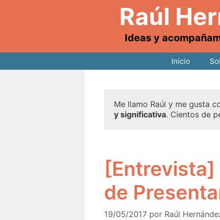
Raúl He
Ideas y acompañamie
Inicio
So
Me llamo Raúl y me gusta co
y significativa
. Cientos de p
[Entrevista]
de Presenta
19/05/2017
por
Raúl Hernánde