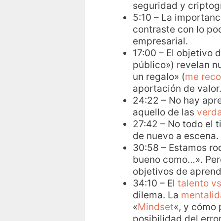
seguridad y cripto
5:10 – La importanc
contraste con lo po
empresarial.
17:00 – El objetivo
público») revelan 
un regalo» (
me reco
aportación de valor
24:22 – No hay apr
aquello de las
verda
27:42 – No todo el 
de nuevo a escena.
30:58 – Estamos ro
bueno como…». Pero
objetivos de aprendi
34:10 – El
talento vs
dilema. La
mentalid
«
Mindset
«, y cómo 
posibilidad del err