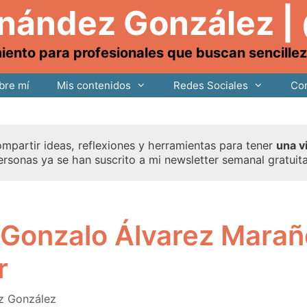
rnández González |
nto para profesionales que buscan sencillez, 
bre mí
Mis contenidos
Redes Sociales
Con
mpartir ideas, reflexiones y herramientas para tener
una v
ersonas ya se han suscrito a mi newsletter semanal gratuit
 Gonzalo Álvarez Marañ
r
z González