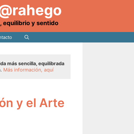
 @rahego
equilibrio y sentido
tacto
ida más sencilla, equilibrada
a.
Más información, aquí
ón y el Arte