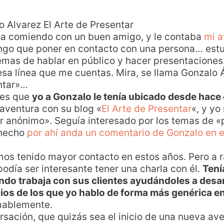
a comiendo con un buen amigo, y le contaba
mi a
tengo que poner en contacto con una persona… est
emas de hablar en público y hacer presentaciones…
a línea que me cuentas. Mira, se llama Gonzalo Á
ntar»…
 es que
yo a Gonzalo le tenía ubicado desde hace 
aventura con su blog «
El Arte de Presentar
«, y yo
or anónimo». Seguía interesado por los temas de «
 hecho
por ahí anda un comentario de Gonzalo en 
mos tenido mayor contacto en estos años. Pero a r
odía ser interesante tener una charla con él.
Tení
ando trabaja con sus clientes ayudándoles a desar
ios de los que yo hablo de forma más genérica e
mablemente.
ersación, que quizás sea el inicio de una nueva av