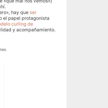
 de «qué mal nos vemos»)
hí.
iero», hay que
ser
o el papel protagonista
delo curling de
ualidad y acompañamiento.
ones