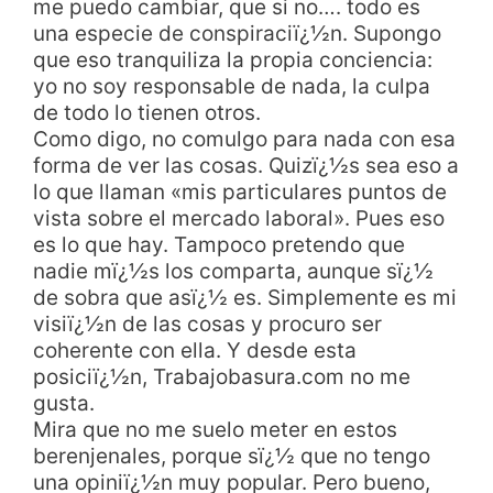
me puedo cambiar, que si no…. todo es
una especie de conspiraciï¿½n. Supongo
que eso tranquiliza la propia conciencia:
yo no soy responsable de nada, la culpa
de todo lo tienen otros.
Como digo, no comulgo para nada con esa
forma de ver las cosas. Quizï¿½s sea eso a
lo que llaman «mis particulares puntos de
vista sobre el mercado laboral». Pues eso
es lo que hay. Tampoco pretendo que
nadie mï¿½s los comparta, aunque sï¿½
de sobra que asï¿½ es. Simplemente es mi
visiï¿½n de las cosas y procuro ser
coherente con ella. Y desde esta
posiciï¿½n, Trabajobasura.com no me
gusta.
Mira que no me suelo meter en estos
berenjenales, porque sï¿½ que no tengo
una opiniï¿½n muy popular. Pero bueno,