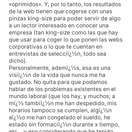
«oprimidos». Y, por lo tanto, los resultados
de la web tienen que cogerse con unas
pinzas king-size para poder servir de algo
a un lector interesado en conocer una
empresa (tan king-size como las que hay
que usar para coger lo que ponen las webs
corporativas o lo que te cuentan en
entrevistas de selecciï¿½n, todo sea
dicho).
Personalmente, ademï¿½s, esa es una
visiï¿½n de la vida que nunca me ha
gustado. No quita para que podamos
hablar de los problemas existentes en el
mundo laboral (que los hay, y muchos; a
mï¿½ tambiï¿½n me han despedido, mis
horarios tampoco se cumplen, algï¿½n
aï¿½o me han congelado el sueldo, he
estado sin formaciï¿½n durante x tiempo,
etc… y eso considerando que he tenido