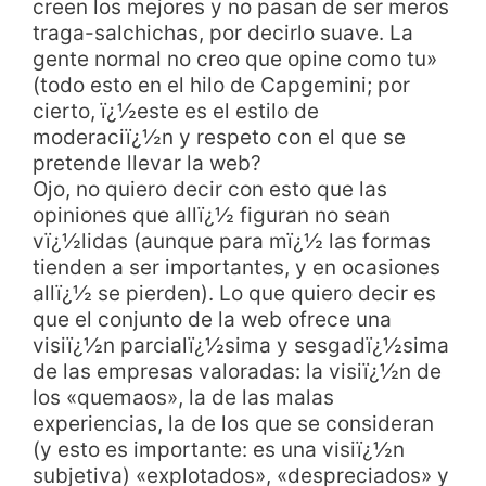
creen los mejores y no pasan de ser meros
traga-salchichas, por decirlo suave. La
gente normal no creo que opine como tu»
(todo esto en el hilo de Capgemini; por
cierto, ï¿½este es el estilo de
moderaciï¿½n y respeto con el que se
pretende llevar la web?
Ojo, no quiero decir con esto que las
opiniones que allï¿½ figuran no sean
vï¿½lidas (aunque para mï¿½ las formas
tienden a ser importantes, y en ocasiones
allï¿½ se pierden). Lo que quiero decir es
que el conjunto de la web ofrece una
visiï¿½n parcialï¿½sima y sesgadï¿½sima
de las empresas valoradas: la visiï¿½n de
los «quemaos», la de las malas
experiencias, la de los que se consideran
(y esto es importante: es una visiï¿½n
subjetiva) «explotados», «despreciados» y