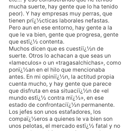
mucha suerte, hay gente que lo ha tenido
peor). Y hay empresas muy perras, que
tienen prï¿½cticas laborales nefastas.
Pero aun en ese entorno, hay gente a la
que le va bien, gente que progresa, gente
que estï¿½ contenta.
Muchos dicen que es cuestiï¿½n de
suerte. Otros lo achacan a que seas un
«lameculos» o un «tragasalchichas», como
ponï¿½an en el hilo que mencionaba
antes. En mi opiniï¿½n, la actitud propia
cuenta mucho, y hay gente que parece
que disfruta en esa situaciï¿½n de «el
mundo estï¿½ contra mï¿½», en ese
estado de confrontaciï¿½n permanente.
Los jefes son unos estafadores, los
compaï¿½eros a quienes le va bien son
unos pelotas, el mercado estï¿½ fatal y no