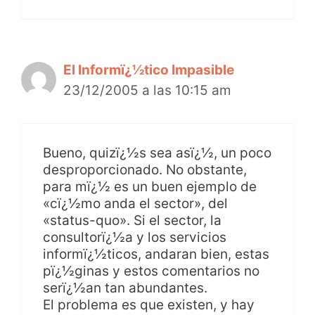
El Informï¿½tico Impasible
23/12/2005 a las 10:15 am
Bueno, quizï¿½s sea asï¿½, un poco
desproporcionado. No obstante,
para mï¿½ es un buen ejemplo de
«cï¿½mo anda el sector», del
«status-quo». Si el sector, la
consultorï¿½a y los servicios
informï¿½ticos, andaran bien, estas
pï¿½ginas y estos comentarios no
serï¿½an tan abundantes.
El problema es que existen, y hay