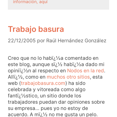
información, aquí
Trabajo basura
22/12/2005
por
Raúl Hernández González
Creo que no lo habï¿½a comentado en
este blog, aunque sï¿½ habï¿½a dado mi
opiniï¿½n al respecto en
Nodos en la red
.
Allï¿½, como en
muchos otro sitios
, esta
web (
trabajobasura.com
) ha sido
celebrada y vitoreada como algo
fantï¿½stico, un sitio donde los
trabajadores puedan dar opiniones sobre
su empresa… pues yo no estoy de
acuerdo. A mï¿½ no me gusta un pelo.