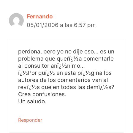
Fernando
05/01/2006 a las 6:57 pm
perdona, pero yo no dije eso… es un
problema que querï¿½a comentarle
al consultor anï¿½nimo…
ï¿½Por quï¿½ en esta pï¿½gina los
autores de los comentarios van al
revï¿½s que en todas las demï¿½s?
Crea confusiones.
Un saludo.
Responder