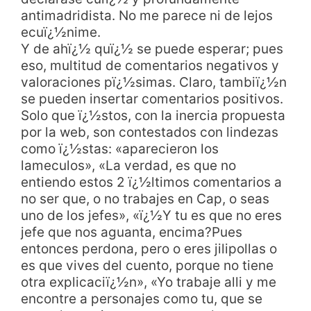
antimadridista. No me parece ni de lejos
ecuï¿½nime.
Y de ahï¿½ quï¿½ se puede esperar; pues
eso, multitud de comentarios negativos y
valoraciones pï¿½simas. Claro, tambiï¿½n
se pueden insertar comentarios positivos.
Solo que ï¿½stos, con la inercia propuesta
por la web, son contestados con lindezas
como ï¿½stas: «aparecieron los
lameculos», «La verdad, es que no
entiendo estos 2 ï¿½ltimos comentarios a
no ser que, o no trabajes en Cap, o seas
uno de los jefes», «ï¿½Y tu es que no eres
jefe que nos aguanta, encima?Pues
entonces perdona, pero o eres jilipollas o
es que vives del cuento, porque no tiene
otra explicaciï¿½n», «Yo trabaje alli y me
encontre a personajes como tu, que se