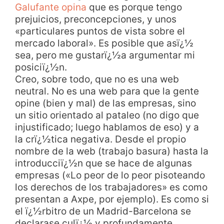
Galufante opina
que es porque tengo
prejuicios, preconcepciones, y unos
«particulares puntos de vista sobre el
mercado laboral». Es posible que asï¿½
sea, pero me gustarï¿½a argumentar mi
posiciï¿½n.
Creo, sobre todo, que no es una web
neutral. No es una web para que la gente
opine (bien y mal) de las empresas, sino
un sitio orientado al pataleo (no digo que
injustificado; luego hablamos de eso) y a
la crï¿½tica negativa. Desde el propio
nombre de la web (trabajo basura) hasta la
introducciï¿½n que se hace de algunas
empresas («Lo peor de lo peor pisoteando
los derechos de los trabajadores» es como
presentan a Axpe, por ejemplo). Es como si
el ï¿½rbitro de un Madrid-Barcelona se
declarase culï¿½ y profundamente