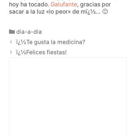
hoy ha tocado.
Galufante
, gracias por
sacar a la luz «lo peor» de mï¿½… 🙂
dia-a-dia
ï¿½Te gusta la medicina?
ï¿½Felices fiestas!