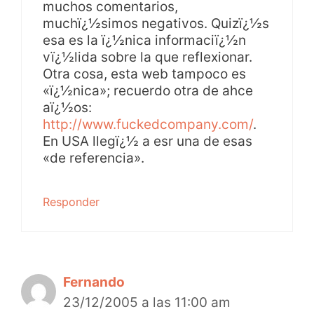
muchos comentarios,
muchï¿½simos negativos. Quizï¿½s
esa es la ï¿½nica informaciï¿½n
vï¿½lida sobre la que reflexionar.
Otra cosa, esta web tampoco es
«ï¿½nica»; recuerdo otra de ahce
aï¿½os:
http://www.fuckedcompany.com/
.
En USA llegï¿½ a esr una de esas
«de referencia».
Responder
Fernando
23/12/2005 a las 11:00 am