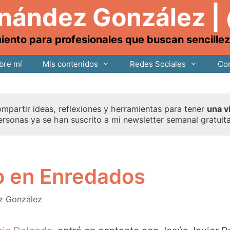
rnández González |
nto para profesionales que buscan sencillez, 
bre mí
Mis contenidos
Redes Sociales
Con
mpartir ideas, reflexiones y herramientas para tener
una v
ersonas ya se han suscrito a mi newsletter semanal gratuit
o en Enredados
z González