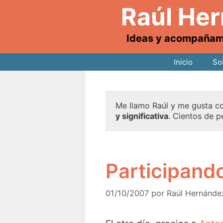
Raúl He
Ideas y acompañamie
Inicio
So
Me llamo Raúl y me gusta co
y significativa
. Cientos de p
Participand
01/10/2007
por
Raúl Hernánde