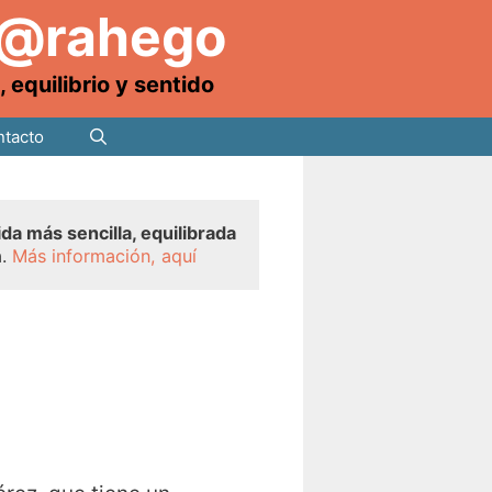
 @rahego
equilibrio y sentido
tacto
ida más sencilla, equilibrada
a.
Más información, aquí