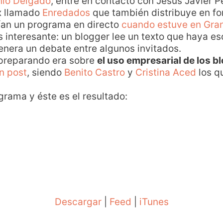
nio Delgado
, entré en contacto con Jesús Javier P
x llamado
Enredados
que también distribuye en fo
ían un programa en directo
cuando estuve en Gra
 interesante: un blogger lee un texto que haya esc
genera un debate entre algunos invitados.
preparando era sobre
el uso empresarial de los b
n post
, siendo
Benito Castro
y
Cristina Aced
los q
grama y éste es el resultado:
Descargar
|
Feed
|
iTunes