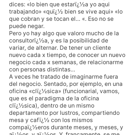
dices: «lo bien que estarï¿½a yo aqui
trabajando» «quï¿½ bien se vive aqui» «lo
que cobran y se tocan el… «. Eso no se
puede negar.
Pero yo hay algo que valoro mucho de la
consultorï¿½a, y es la posibilidad de
variar, de alternar. De tener un cliente
nuevo cada x tiempo, de conocer un nuevo
negocio cada x semanas, de relacionarme
con personas distintas…
A veces he tratado de imaginarme fuera
del negocio. Sentado, por ejemplo, en una
oficina «clï¿½sica» (funcionarial, vamos,
que es el paradigma de la oficina
clï¿½sica), dentro de un mismo
departamento por lustros, compartiendo
mesa y cafï¿½ con los mismos
compaï¿½eros durante meses, y meses, y
aï¿½os, y aï¿½os. Y, francamente, se me