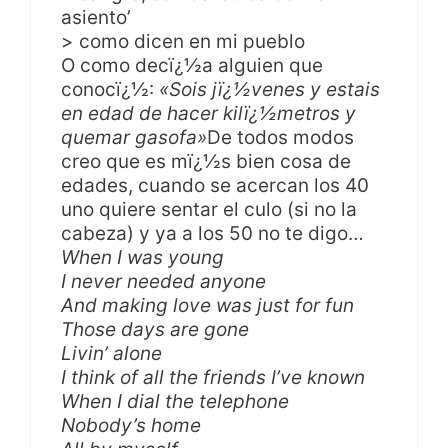
asiento’
> como dicen en mi pueblo
O como decï¿½a alguien que
conocï¿½:
«Sois jï¿½venes y estais
en edad de hacer kilï¿½metros y
quemar gasofa»
De todos modos
creo que es mï¿½s bien cosa de
edades, cuando se acercan los 40
uno quiere sentar el culo (si no la
cabeza) y ya a los 50 no te digo…
When I was young
I never needed anyone
And making love was just for fun
Those days are gone
Livin’ alone
I think of all the friends I’ve known
When I dial the telephone
Nobody’s home