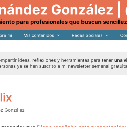
rnández González |
nto para profesionales que buscan sencillez, 
bre mí
Mis contenidos
Redes Sociales
Con
mpartir ideas, reflexiones y herramientas para tener
una v
ersonas ya se han suscrito a mi newsletter semanal gratuit
lix
ez González