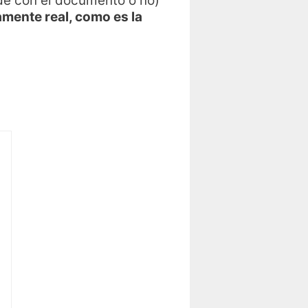
rde con el documento o no)
amente real, como es la