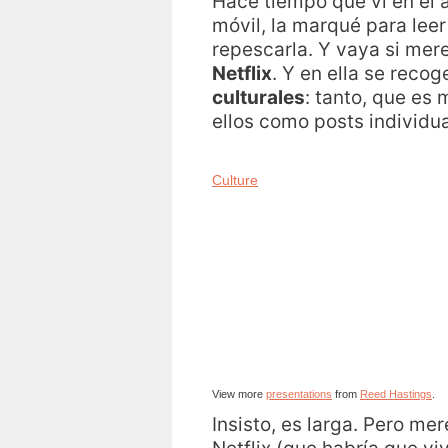
Hace tiempo que vi en el
móvil, la marqué para leer
repescarla. Y vaya si mer
Netflix
. Y en ella se reco
culturales
: tanto, que es
ellos como posts individua
Culture
View more
presentations
from
Reed Hastings
.
Insisto, es larga. Pero me