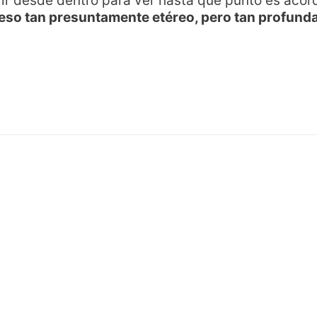
ivir desde dentro para ver hasta qué punto es aco
e eso tan presuntamente etéreo, pero tan profund