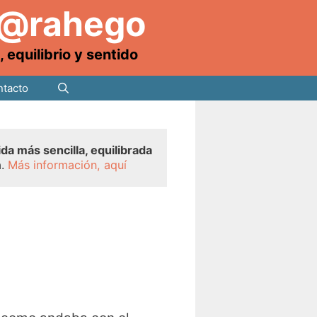
 @rahego
equilibrio y sentido
tacto
ida más sencilla, equilibrada
a.
Más información, aquí