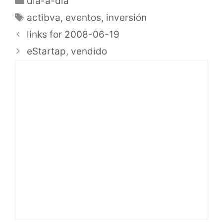
dia-a-dia
actibva
,
eventos
,
inversión
links for 2008-06-19
eStartap, vendido