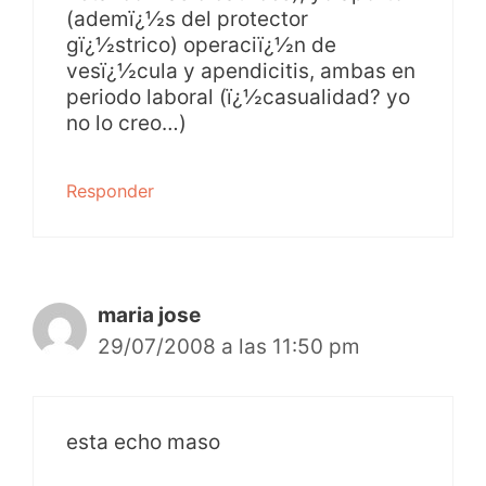
(ademï¿½s del protector
gï¿½strico) operaciï¿½n de
vesï¿½cula y apendicitis, ambas en
periodo laboral (ï¿½casualidad? yo
no lo creo…)
Responder
maria jose
29/07/2008 a las 11:50 pm
esta echo maso