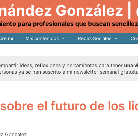
rnández González |
nto para profesionales que buscan sencillez, 
bre mí
Mis contenidos
Redes Sociales
Con
mpartir ideas, reflexiones y herramientas para tener
una v
ersonas ya se han suscrito a mi newsletter semanal gratuit
sobre el futuro de los l
ez González