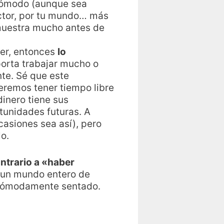
 cómodo (aunque sea
ector, por tu mundo… más
emuestra mucho antes de
der, entonces
lo
porta trabajar mucho o
e. Sé que este
eremos tener tiempo libre
dinero tiene sus
tunidades futuras. A
asiones sea así), pero
o.
ontrario a «haber
y un mundo entero de
s cómodamente sentado.