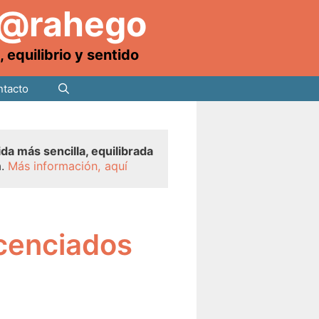
 @rahego
equilibrio y sentido
tacto
ida más sencilla, equilibrada
a.
Más información, aquí
icenciados