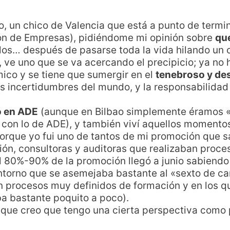
o, un chico de Valencia que está a punto de termi
ión de Empresas), pidiéndome mi opinión sobre
qué
s… después de pasarse toda la vida hilando un cu
 ve uno que se va acercando el precipicio; ya no 
ico y se tiene que sumergir en el
tenebroso y de
s incertidumbres del mundo, y la responsabilida
o en ADE
(aunque en Bilbao simplemente éramos «
 con lo de ADE), y también viví aquellos momento
 porque yo fui uno de tantos de mi promoción que s
ión, consultoras y auditoras que realizaban proce
 el 80%-90% de la promoción llegó a junio sabiend
ntorno que se asemejaba bastante al «sexto de c
procesos muy definidos de formación y en los que
ba bastante poquito a poco).
í que creo que tengo una cierta perspectiva como 