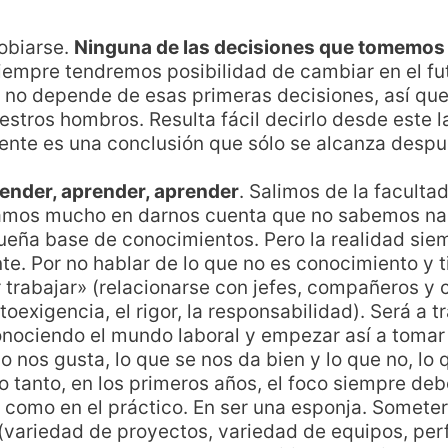
obiarse.
Ninguna de las decisiones que tomemos 
siempre tendremos posibilidad de cambiar en el fut
al no depende de esas primeras decisiones, así q
estros hombros. Resulta fácil decirlo desde este l
nte es una conclusión que sólo se alcanza despu
ender, aprender, aprender
. Salimos de la facul
amos mucho en darnos cuenta que no sabemos nad
eña base de conocimientos. Pero la realidad si
e. Por no hablar de lo que no es conocimiento y 
 trabajar» (relacionarse con jefes, compañeros y cl
toexigencia, el rigor, la responsabilidad). Será a t
ociendo el mundo laboral y empezar así a tomar 
no nos gusta, lo que se nos da bien y lo que no, l
lo tanto, en los primeros años, el foco siempre de
o como en el práctico. En ser una esponja. Somet
(variedad de proyectos, variedad de equipos, perfi