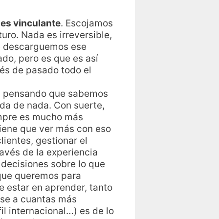
es vinculante
. Escojamos
uro. Nada es irreversible,
ue descarguemos ese
ado, pero es que es así
és de pasado todo el
tad pensando que sabemos
a de nada. Con suerte,
empre es mucho más
tiene que ver más con eso
ientes, gestionar el
ravés de la experiencia
decisiones sobre lo que
o que queremos para
be estar en aprender, tanto
erse a cuantas más
l internacional…) es de lo