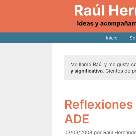
Raúl He
Ideas y acompañamie
Inicio
So
Me llamo Raúl y me gusta co
y significativa
. Cientos de p
Reflexiones 
ADE
03/03/2008
por
Raúl Hernánd