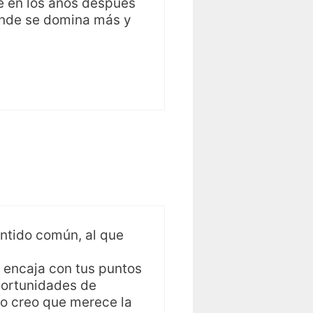
e en los años después
onde se domina más y
entido común, al que
e encaja con tus puntos
portunidades de
to creo que merece la