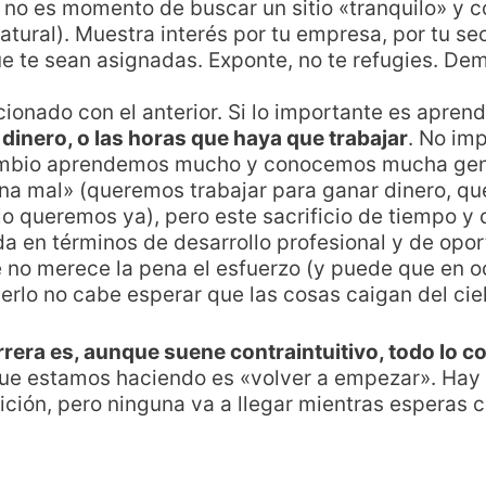
no es momento de buscar un sitio «tranquilo» y
atural). Muestra interés por tu empresa, por tu s
que te sean asignadas. Exponte, no te refugies. D
cionado con el anterior. Si lo importante es apren
 dinero, o las horas que haya que trabajar
. No im
ambio aprendemos mucho y conocemos mucha gent
a mal» (queremos trabajar para ganar dinero, qu
lo queremos ya), pero este sacrificio de tiempo y 
en términos de desarrollo profesional y de opor
no merece la pena el esfuerzo (y puede que en oc
erlo no cabe esperar que las cosas caigan del ciel
rrera es, aunque suene contraintuitivo, todo lo c
o que estamos haciendo es «volver a empezar». Ha
ición, pero ninguna va a llegar mientras espera