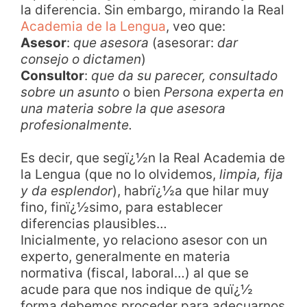
la diferencia. Sin embargo, mirando la Real
Academia de la Lengua
, veo que:
Asesor
:
que asesora
(asesorar:
dar
consejo o dictamen
)
Consultor
:
que da su parecer, consultado
sobre un asunto
o bien
Persona experta en
una materia sobre la que asesora
profesionalmente.
Es decir, que segï¿½n la Real Academia de
la Lengua (que no lo olvidemos,
limpia, fija
y da esplendor
), habrï¿½a que hilar muy
fino, finï¿½simo, para establecer
diferencias plausibles…
Inicialmente, yo relaciono asesor con un
experto, generalmente en materia
normativa (fiscal, laboral…) al que se
acude para que nos indique de quï¿½
forma debemos proceder para adecuarnos