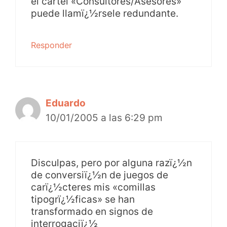
el cartel «Consultores/Asesores»
puede llamï¿½rsele redundante.
Responder
Eduardo
10/01/2005 a las 6:29 pm
Disculpas, pero por alguna razï¿½n
de conversiï¿½n de juegos de
carï¿½cteres mis «comillas
tipogrï¿½ficas» se han
transformado en signos de
interrogaciï¿½