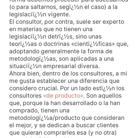
(o para saltarnos, segï¿½n el caso) a la
legislaciï¿½n vigente.
El consultor, por contra, suele ser experto
en materias que no tienen una
legislaciï¿½n detrï¿½s, sino unas
teorï¿½as o doctrinas «cientï¿½ficas» que,
adoptando generalmente la forma de
metodologï¿½as, son aplicadas a una
situaciï¿½n empresarial diversa.
Ahora bien, dentro de los consultores, a mi
me gusta establecer una diferencia que
considero crucial. Por un lado estï¿½n los
consultores
«de producto»
. Son aquellos
que, porque la han desarrollado o la han
comprado, tienen una
metodologï¿½a/producto que consideran
el mejor, y se dedican a buscar clientes
que quieran comprarles esa (y no otra)