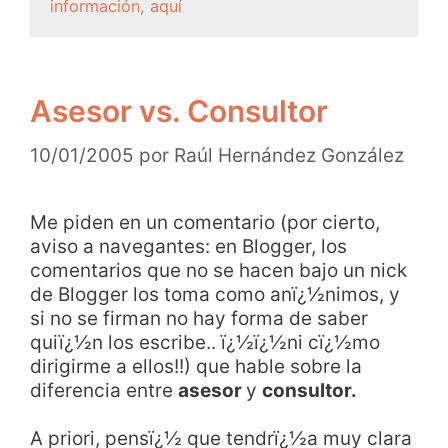
información, aquí
Asesor vs. Consultor
10/01/2005
por
Raúl Hernández González
Me piden en un comentario (por cierto,
aviso a navegantes: en Blogger, los
comentarios que no se hacen bajo un nick
de Blogger los toma como anï¿½nimos, y
si no se firman no hay forma de saber
quiï¿½n los escribe.. ï¿½ï¿½ni cï¿½mo
dirigirme a ellos!!) que hable sobre la
diferencia entre
asesor
y
consultor.
A priori, pensï¿½ que tendrï¿½a muy clara