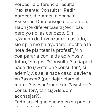
verbos, la diferencia resulta
inexistente: Consultar: Pedir
parecer, dictamen o consejo.
Asesorar: Dar consejo o dictamen.
Habrï¿½ diferencias tï¿½cnicas
pero yo no las conozco. Sin
ï¿½nimo de frivolizar demasiado,
siempre me ha ayudado mucho a la
hora de plantear la profesiï¿½n
compararla con la de adivinos y
futurï¿½logos. ?Consultar? a Rappel
hace de ï¿½ste un ?consultor?, si
ademï¿½s se le hace caso, deviene
en ?asesor? (por dejar claro el
matiz, ?asesor? viene de ?asistir?; ?
consultor?, tan sï¿½lo de ?
aconsejar?).
Todo aquel que cuelga en su puerta