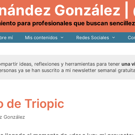
rnández González |
nto para profesionales que buscan sencillez, 
bre mí
Mis contenidos
Redes Sociales
Con
mpartir ideas, reflexiones y herramientas para tener
una v
ersonas ya se han suscrito a mi newsletter semanal gratuit
 de Triopic
z González