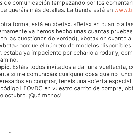
s de comunicación (empezando por los comentario
que queráis más detalles. La tienda está en
www.tr
 otra forma, está en «beta». «Beta» en cuanto a l
ernamente ya hemos hecho unas cuantas pruebas,
cen las cuestiones de verdad), «beta» en cuanto 
 «beta» porque el número de modelos disponibles
, estaba ya impaciente por echarlo a rodar y, co
camino.
opic
. Estáis todos invitados a dar una vueltecita
te si me comunicáis cualquier cosa que no funcio
interesados en comprar, tenéis una «oferta especial
 código LEOVDC en vuestro carrito de compra, ob
de octubre. ¡Qué menos!