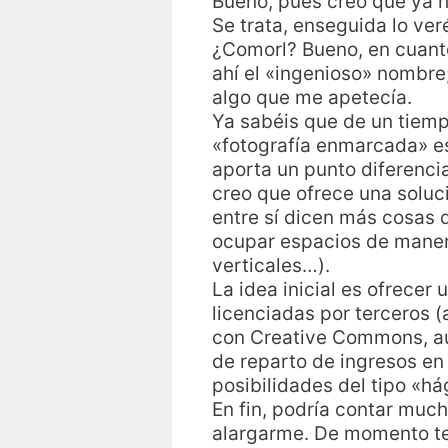
Bueno, pues creo que ya h
Se trata, enseguida lo ver
¿Comorl? Bueno, en cuanto
ahí el «ingenioso» nombre;
algo que me apetecía.
Ya sabéis que de un tiemp
«fotografía enmarcada» e
aporta un punto diferenci
creo que ofrece una soluc
entre sí dicen más cosas q
ocupar espacios de manera
verticales…).
La idea inicial es ofrecer
licenciadas por terceros 
con Creative Commons, aun
de reparto de ingresos en
posibilidades del tipo «há
En fin, podría contar much
alargarme. De momento te