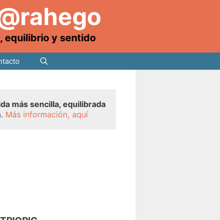
 @rahego
equilibrio y sentido
tacto
ida más sencilla, equilibrada
a.
Más información, aquí