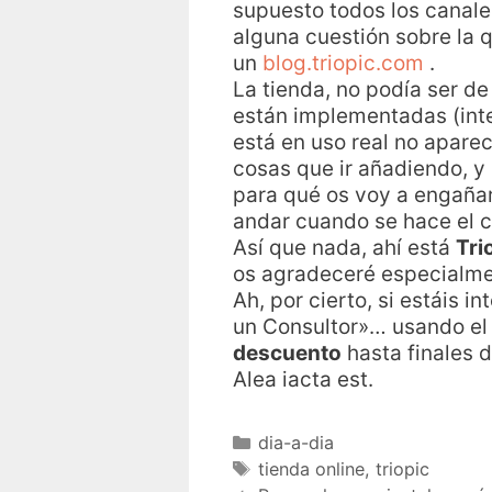
supuesto todos los canale
alguna cuestión sobre la 
un
blog.triopic.com
.
La tienda, no podía ser de
están implementadas (int
está en uso real no apare
cosas que ir añadiendo, y
para qué os voy a engañar
andar cuando se hace el 
Así que nada, ahí está
Tri
os agradeceré especialmen
Ah, por cierto, si estáis 
un Consultor»… usando el
descuento
hasta finales 
Alea iacta est.
dia-a-dia
tienda online
,
triopic