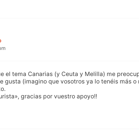
o
 pm
ue el tema Canarias (y Ceuta y Melilla) me preoc
me gusta (imagino que vosotros ya lo tenéis más o
to.
urista», gracias por vuestro apoyo!!