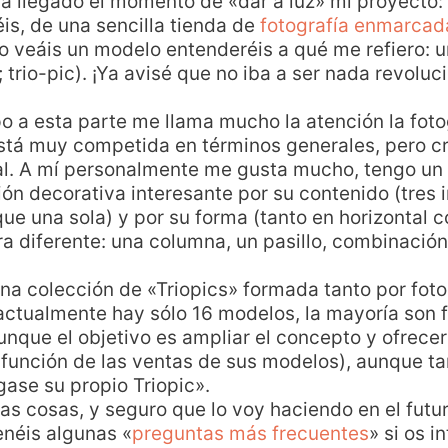
a llegado el momento de «dar a luz» mi proyecto:
éis, de una sencilla tienda de
fotografía enmarcada
 veáis un modelo entenderéis a qué me refiero: u
 trio-pic). ¡Ya avisé que no iba a ser nada revoluc
o a esta parte me llama mucho la atención la foto
stá muy competida en términos generales, pero c
al. A mí personalmente me gusta mucho, tengo un p
ión decorativa interesante por su contenido (tres
ue una sola) y por su forma (tanto en horizontal 
 diferente: una columna, un pasillo, combinación
 una colección de «Triopics» formada tanto por fo
(actualmente hay sólo 16 modelos, la mayoría son f
que el objetivo es ampliar el concepto y ofrecer
 función de las ventas de sus modelos), aunque t
gase su propio Triopic».
as cosas, y seguro que lo voy haciendo en el futur
néis algunas «
preguntas más frecuentes
» si os i