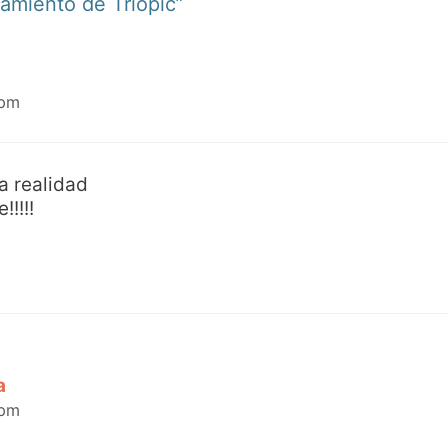
amiento de Triopic”
 pm
a realidad
!!!!
a
 pm