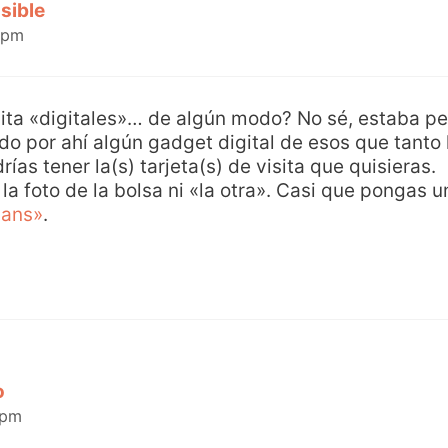
sible
 pm
sita «digitales»… de algún modo? No sé, estaba p
ido por ahí algún gadget digital de esos que tanto
ías tener la(s) tarjeta(s) de visita que quisieras.
la foto de la bolsa ni «la otra». Casi que pongas un
Dans»
.
o
 pm