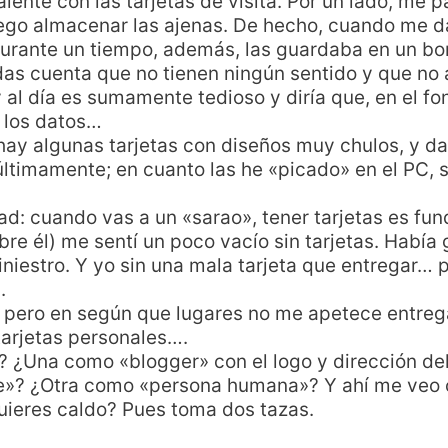
ente con las tarjetas de visita. Por un lado, me 
uego almacenar las ajenas. De hecho, cuando me da
Durante un tiempo, además, las guardaba en un boni
as cuenta que no tienen ningún sentido y que no
y al día es sumamente tedioso y diría que, en el fo
 los datos…
ay algunas tarjetas con diseños muy chulos, y da
ltimamente; en cuanto las he «picado» en el PC, s
dad: cuando vas a un «sarao», tener tarjetas es fu
re él) me sentí un poco vacío sin tarjetas. Había 
 siniestro. Y yo sin una mala tarjeta que entregar…
.
pero en según que lugares no me apetece entrega
arjetas personales….
? ¿Una como «blogger» con el logo y dirección de
e»? ¿Otra como «persona humana»? Y ahí me veo 
quieres caldo? Pues toma dos tazas.