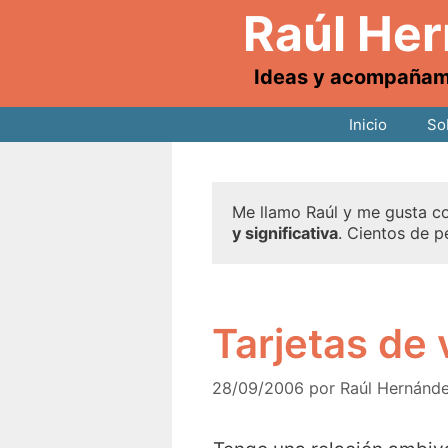
Raúl He
Ideas y acompañamie
Inicio
So
Me llamo Raúl y me gusta co
y significativa
. Cientos de p
Tarjetas de 
28/09/2006
por
Raúl Hernánd