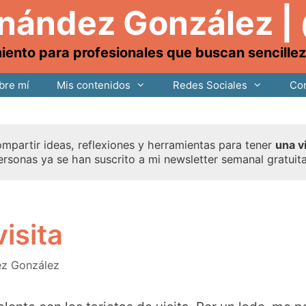
rnández González |
nto para profesionales que buscan sencillez, 
bre mí
Mis contenidos
Redes Sociales
Con
mpartir ideas, reflexiones y herramientas para tener
una v
ersonas ya se han suscrito a mi newsletter semanal gratuit
visita
ez González