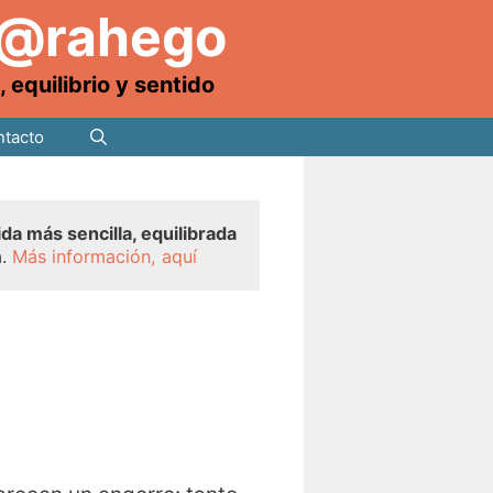
 @rahego
equilibrio y sentido
tacto
ida más sencilla, equilibrada
a.
Más información, aquí