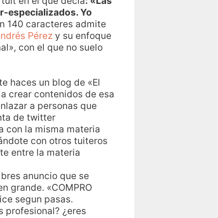
 tuit en el que decía
: «Las
er-especializados. Yo
n 140 caracteres admite
ndrés Pérez
y su enfoque
al», con el que no suelo
te haces un blog de «El
 a crear contenidos de esa
 enlazar a personas que
a de twitter
a con la misma materia
ándote con otros tuiteros
e entre la materia
mbres anuncio que se
, en grande. «COMPRO
ice segun pasas.
s profesional? ¿eres