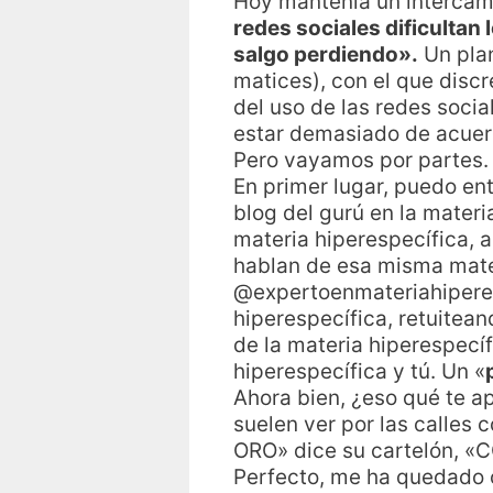
Hoy mantenía un intercam
redes sociales dificultan 
salgo perdiendo».
Un plan
matices), con el que disc
del uso de las redes socia
estar demasiado de acuer
Pero vayamos por partes.
En primer lugar, puedo en
blog del gurú en la mater
materia hiperespecífica, a
hablan de esa misma mate
@expertoenmateriahiperes
hiperespecífica, retuitean
de la materia hiperespecí
hiperespecífica y tú. Un «
Ahora bien, ¿eso qué te 
suelen ver por las calle
ORO» dice su cartelón, «
Perfecto, me ha quedado c