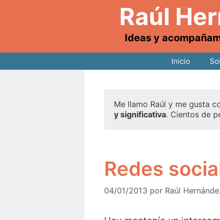
Raúl He
Ideas y acompañamie
Inicio
So
Me llamo Raúl y me gusta co
y significativa
. Cientos de p
Redes socia
04/01/2013
por
Raúl Hernánde