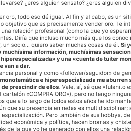
 llevarse? ¿eres alguien sensato? ¿eres alguien di
oro, todo eso dé igual. Al fin y al cabo, es un sit
o objetivo que es precisamente vender oro. Te int
 una relación profesional (como la que yo esperar
tes. Diría que incluso mucho más que los conoci
, un socio… quiero saber muchas cosas de él.
Si 
ay muchísima información, muchísimas sensacio
hiperespecializada» y una «cuenta de tuiter mo
e van a dar.
encia personal y como «follower/seguidor» de ge
a monotemática e hiperespecializada me aburren
 de prescindir de ellos
. Vale, sí, sé que «fulanito 
 el cartelón «COMPRA ORO»), pero no tengo ningu
os que a lo largo de todos estos años he ido mante
n que su presencia en redes es multidisciplinar; 
de especialización. Pero también de sus hobbys, de 
lidad económica y política, hacen bromas y chist
és de la que yo he generado con ellos una relació