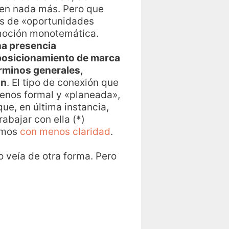
 en nada más. Pero que
nos de «oportunidades
omoción monotemática.
a presencia
 posicionamiento de marca
érminos generales,
ón
. El tipo de conexión que
menos formal y «planeada»,
ue, en última instancia,
abajar con ella (*)
gamos
con menos claridad
.
o veía de otra forma. Pero