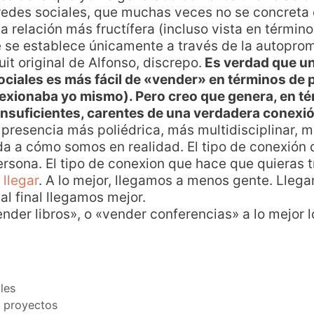
 redes sociales, que muchas veces no se concreta
a relación más fructífera (incluso vista en térmi
e se establece únicamente a través de la autopr
tuit original de Alfonso, discrepo.
Es verdad que un
ciales es más fácil de «vender» en términos de
flexionaba yo mismo). Pero creo que genera, en t
 insuficientes, carentes de una verdadera conexi
 presencia más poliédrica, más multidisciplinar, 
da a cómo somos en realidad. El tipo de conexión q
ersona. El tipo de conexion que hace que quieras tr
llegar
. A lo mejor, llegamos a menos gente. Lle
al final llegamos mejor.
vender libros», o «vender conferencias» a lo mejor l
les
s proyectos