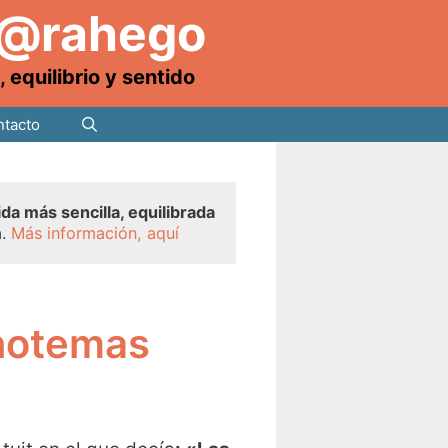
 @rahego
equilibrio y sentido
tacto
ida más sencilla, equilibrada
a.
Más información, aquí
onotemas