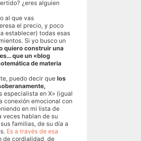
vertido? ¿eres alguien
io al que vas
eresa el precio, y poco
ía establecer) todas esas
mientos. Si yo busco un
yo quiero construir una
nes… que un «blog
notemática de materia
nte, puedo decir que
los
 soberanamente,
es especialista en X» (igual
na conexión emocional con
niendo en mi lista de
a veces hablan de su
sus familias, de su día a
es.
Es a través de esa
n de cordialidad, de