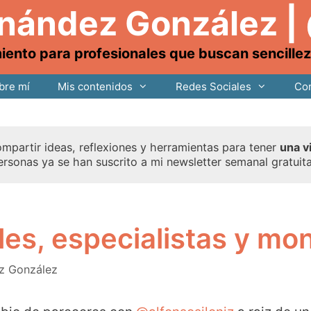
rnández González |
nto para profesionales que buscan sencillez, 
bre mí
Mis contenidos
Redes Sociales
Con
mpartir ideas, reflexiones y herramientas para tener
una v
ersonas ya se han suscrito a mi newsletter semanal gratuit
les, especialistas y m
z González