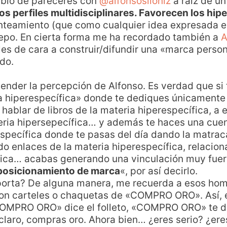
bio de pareceres con
@alfonsosiloniz
a raiz de un
los perfiles multidisciplinares. Favorecen los hip
teamiento (que como cualquier idea expresada e
repo. En cierta forma me ha recordado también a
A
les de cara a construir/difundir una «marca person
do.
tender la percepción de Alfonso. Es verdad que si 
ia hiperespecífica» donde te dediques únicamente
 hablar de libros de la materia hiperespecífica, a
ria hipersepecífica… y además te haces una cuent
pecífica donde te pasas del día dando la matrac
do enlaces de la materia hiperespecífica, relacion
fica… acabas generando una vinculación muy fuert
posicionamiento de marca
«, por así decirlo.
aporta? De alguna manera, me recuerda a esos ho
s con carteles o chaquetas de «COMPRO ORO». Así
COMPRO ORO» dice el folleto, «COMPRO ORO» te d
laro, compras oro. Ahora bien… ¿eres serio? ¿ere