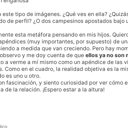
 este tipo de imágenes. ¿Qué ves en ella? ¿Quizá
do de perfil? ¿O dos campesinos apostados bajo u
ente esta metáfora pensando en mis hijos. Quier
 apéndices (muy importantes, por supuesto) de una
e siendo a medida que van creciendo. Pero hay mo
s observo y me doy cuenta de que
ellos ya no son 
ezo a verme a mí mismo como un apéndice de las v
és. Como en el cuadro, la realidad objetiva es la 
do es uno u otro.
n fascinación, y siento curiosidad por ver cómo 
de la relación. ¡Espero estar a la altura!
lico