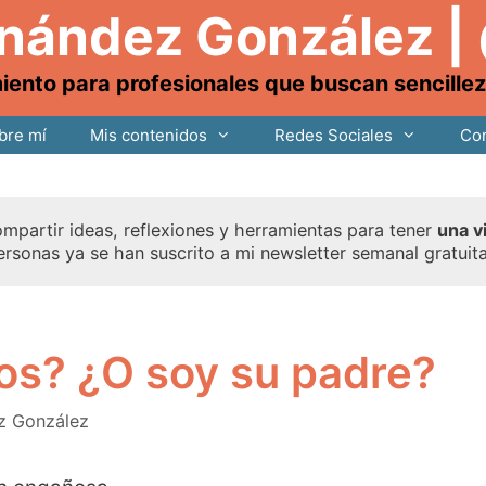
rnández González |
nto para profesionales que buscan sencillez, 
bre mí
Mis contenidos
Redes Sociales
Con
mpartir ideas, reflexiones y herramientas para tener
una v
ersonas ya se han suscrito a mi newsletter semanal gratuit
jos? ¿O soy su padre?
z González