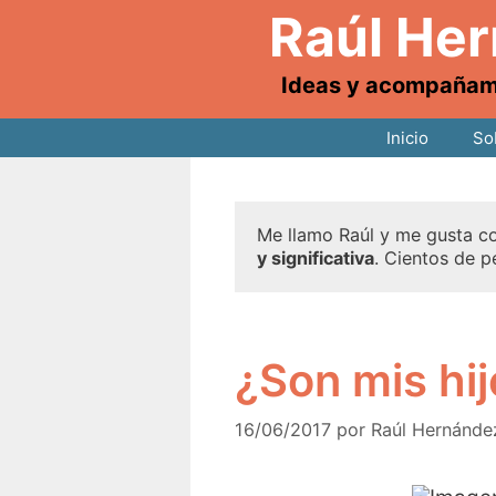
Raúl He
Ideas y acompañamie
Inicio
So
Me llamo Raúl y me gusta co
y significativa
. Cientos de p
¿Son mis hi
16/06/2017
por
Raúl Hernánde