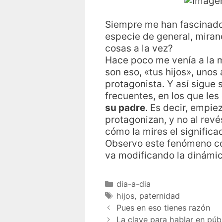
Siempre me han fascinado
especie de general, miran
cosas a la vez?
Hace poco me venía a la m
son eso, «tus hijos», unos
protagonista. Y así sigu
frecuentes, en los que le
su padre
. Es decir, empi
protagonizan, y no al rev
cómo la mires el significa
Observo este fenómeno co
va modificando la dinámica 
dia-a-dia
hijos
,
paternidad
Pues en eso tienes razón
La clave para hablar en púb