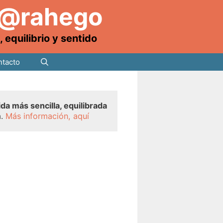
 @rahego
equilibrio y sentido
tacto
ida más sencilla, equilibrada
a.
Más información, aquí