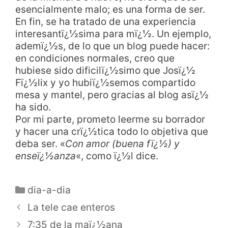
esencialmente malo; es una forma de ser.
En fin, se ha tratado de una experiencia
interesantï¿½sima para mï¿½. Un ejemplo,
ademï¿½s, de lo que un blog puede hacer:
en condiciones normales, creo que
hubiese sido dificilï¿½simo que Josï¿½
Fï¿½lix y yo hubiï¿½semos compartido
mesa y mantel, pero gracias al blog asï¿½
ha sido.
Por mi parte, prometo leerme su borrador
y hacer una crï¿½tica todo lo objetiva que
deba ser. «
Con amor (buena fï¿½) y
enseï¿½anza
«, como ï¿½l dice.
dia-a-dia
La tele cae enteros
7:35 de la maï¿½ana