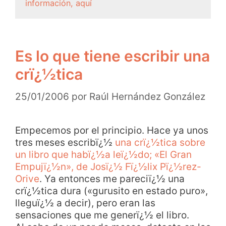
información, aquí
Es lo que tiene escribir una
crï¿½tica
25/01/2006
por
Raúl Hernández González
Empecemos por el principio. Hace ya unos
tres meses escribï¿½
una crï¿½tica sobre
un libro que habï¿½a leï¿½do; «El Gran
Empujï¿½n», de Josï¿½ Fï¿½lix Pï¿½rez-
Orive
. Ya entonces me pareciï¿½ una
crï¿½tica dura («gurusito en estado puro»,
lleguï¿½ a decir), pero eran las
sensaciones que me generï¿½ el libro.