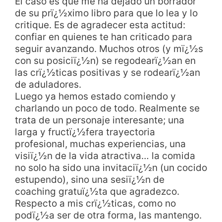
El caso es que me ha dejado un borrador
de su prï¿½ximo libro para que lo lea y lo
critique. Es de agradecer esta actitud:
confiar en quienes te han criticado para
seguir avanzando. Muchos otros (y mï¿½s
con su posiciï¿½n) se regodearï¿½an en
las crï¿½ticas positivas y se rodearï¿½an
de aduladores.
Luego ya hemos estado comiendo y
charlando un poco de todo. Realmente se
trata de un personaje interesante; una
larga y fructï¿½fera trayectoria
profesional, muchas experiencias, una
visiï¿½n de la vida atractiva… la comida
no solo ha sido una invitaciï¿½n (un cocido
estupendo), sino una sesiï¿½n de
coaching gratuï¿½ta que agradezco.
Respecto a mis crï¿½ticas, como no
podï¿½a ser de otra forma, las mantengo.