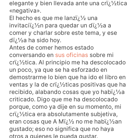
elegante y bien llevada ante una crï¿½tica
«negativa».
El hecho es que me lanzï¿½ una
invitaciï¿½n para quedar un dï¿½a a
comer y charlar sobre este tema, y ese
dï¿½a ha sido hoy.
Antes de comer hemos estado
conversando en
sus oficinas
sobre mi
crï¿½tica. Al principio me ha descolocado
un poco, ya que se ha esforzado en
demostrarme lo bien que ha ido el libro en
ventas y la de crï¿½ticas positivas que ha
recibido, alabando cosas que yo habï¿½a
criticado. Digo que me ha descolocado
porque, como ya dije en su momento, mi
crï¿½tica era absolutamente subjetiva,
eran cosas que A Mï¿½ no me habï¿½an
gustado; eso no significa que no haya
otros a quienes le pueda gustar.