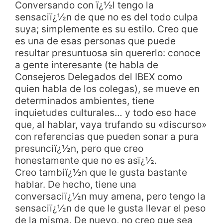
Conversando con ï¿½l tengo la
sensaciï¿½n de que no es del todo culpa
suya; simplemente es su estilo. Creo que
es una de esas personas que puede
resultar presuntuosa sin quererlo: conoce
a gente interesante (te habla de
Consejeros Delegados del IBEX como
quien habla de los colegas), se mueve en
determinados ambientes, tiene
inquietudes culturales… y todo eso hace
que, al hablar, vaya trufando su «discurso»
con referencias que pueden sonar a pura
presunciï¿½n, pero que creo
honestamente que no es asï¿½.
Creo tambiï¿½n que le gusta bastante
hablar. De hecho, tiene una
conversaciï¿½n muy amena, pero tengo la
sensaciï¿½n de que le gusta llevar el peso
de la misma. De nuevo, no creo que sea