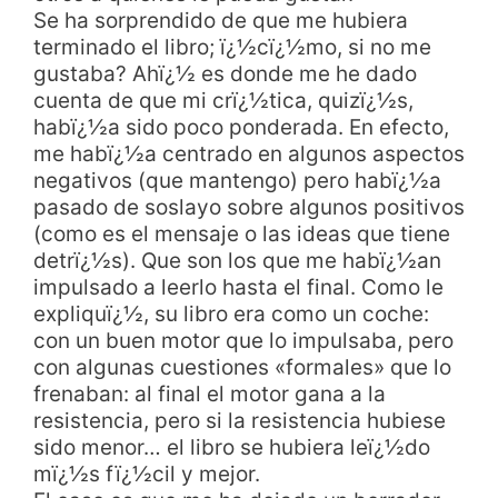
Se ha sorprendido de que me hubiera
terminado el libro; ï¿½cï¿½mo, si no me
gustaba? Ahï¿½ es donde me he dado
cuenta de que mi crï¿½tica, quizï¿½s,
habï¿½a sido poco ponderada. En efecto,
me habï¿½a centrado en algunos aspectos
negativos (que mantengo) pero habï¿½a
pasado de soslayo sobre algunos positivos
(como es el mensaje o las ideas que tiene
detrï¿½s). Que son los que me habï¿½an
impulsado a leerlo hasta el final. Como le
expliquï¿½, su libro era como un coche:
con un buen motor que lo impulsaba, pero
con algunas cuestiones «formales» que lo
frenaban: al final el motor gana a la
resistencia, pero si la resistencia hubiese
sido menor… el libro se hubiera leï¿½do
mï¿½s fï¿½cil y mejor.