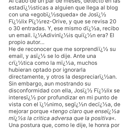
Al cabo de un par de meses, detecto en las
estadï¿½sticas a alguien que llega al blog
con una «egobï¿½squeda» de Josï¿½
Fï¿½lix Pï¿½rez-Orive, y que se revisa 20
o 30 entradas. Y, ese mismo dï¿½a, recibo
un email. ï¿½Adivinï¿½is quiï¿½n era? El
propio autor…
He de reconocer que me sorprendiï¿½ su
email, y asï¿½ se lo dije. Ante una
crï¿½tica como la mï¿½a, muchos
hubieran optado por ignorarla
directamente, y otros la despreciarï¿½an.
Sin embargo, aun mostrando su
disconformidad con ella, Josï¿½ Fï¿½lix se
interesï¿½ por profundizar en mi punto de
vista con el ï¿½nimo, segï¿½n decï¿½a, de
mejorar porque «
tengo claro que enseï¿½a
mï¿½s la critica adversa que la positiva
«.
Una postura que, como le dije, le honra por