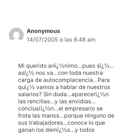
Anonymous
14/07/2005 a las 8:48 am
Mi querido anï¿½nimo…pues sï¿½…
asï¿½ nos va…con toda nuestra
carga de autocomplacencia…Para
quï¿½ vamos a hablar de nuestros
salarios? Sin duda…aparecerï¿½n
las rencillas…y las envidias…
conclusiï¿½n…el empresario se
frota las manos…porque ninguno de
sus trabajadores…conoce lo que
ganan los demï¿½s…y todos