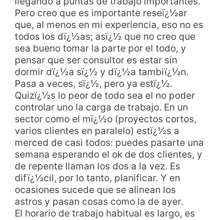
llegando a puntas de trabajo importantes.
Pero creo que es importante reseï¿½ar
que, al menos en mi experiencia, eso no es
todos los dï¿½as; asï¿½ que no creo que
sea bueno tomar la parte por el todo, y
pensar que ser consultor es estar sin
dormir dï¿½a sï¿½ y dï¿½a tambiï¿½n.
Pasa a veces, sï¿½, pero ya estï¿½.
Quizï¿½s lo peor de todo sea el no poder
controlar uno la carga de trabajo. En un
sector como el mï¿½o (proyectos cortos,
varios clientes en paralelo) estï¿½s a
merced de casi todos: puedes pasarte una
semana esperando el ok de dos clientes, y
de repente llaman los dos a la vez. Es
difï¿½cil, por lo tanto, planificar. Y en
ocasiones sucede que se alinean los
astros y pasan cosas como la de ayer.
El horario de trabajo habitual es largo, es