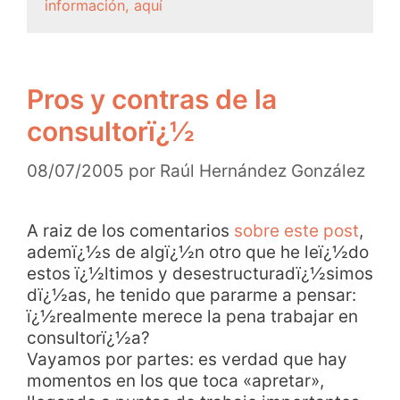
información, aquí
Pros y contras de la
consultorï¿½
08/07/2005
por
Raúl Hernández González
A raiz de los comentarios
sobre este post
,
ademï¿½s de algï¿½n otro que he leï¿½do
estos ï¿½ltimos y desestructuradï¿½simos
dï¿½as, he tenido que pararme a pensar:
ï¿½realmente merece la pena trabajar en
consultorï¿½a?
Vayamos por partes: es verdad que hay
momentos en los que toca «apretar»,