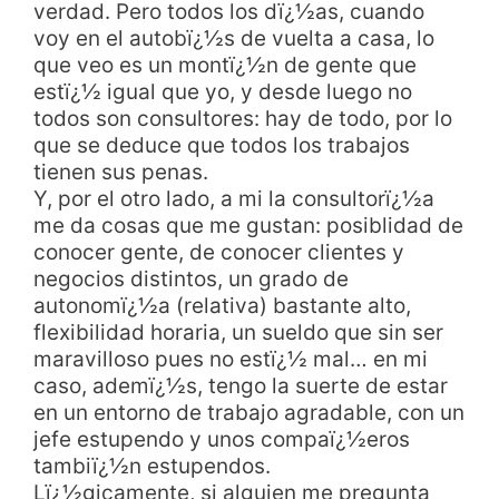
verdad. Pero todos los dï¿½as, cuando
voy en el autobï¿½s de vuelta a casa, lo
que veo es un montï¿½n de gente que
estï¿½ igual que yo, y desde luego no
todos son consultores: hay de todo, por lo
que se deduce que todos los trabajos
tienen sus penas.
Y, por el otro lado, a mi la consultorï¿½a
me da cosas que me gustan: posiblidad de
conocer gente, de conocer clientes y
negocios distintos, un grado de
autonomï¿½a (relativa) bastante alto,
flexibilidad horaria, un sueldo que sin ser
maravilloso pues no estï¿½ mal… en mi
caso, ademï¿½s, tengo la suerte de estar
en un entorno de trabajo agradable, con un
jefe estupendo y unos compaï¿½eros
tambiï¿½n estupendos.
Lï¿½gicamente, si alguien me pregunta