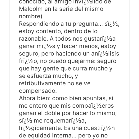
conocido, al amigo invï¿½lido de
Malcolm en la serie del mismo
nombre)
Respondiendo a tu pregunta… sï¿½,
estoy contento, dentro de lo
razonable. A todos nos gustarï¿½a
ganar mï¿½s y hacer menos, estoy
seguro, pero haciendo un anï¿½lisis
frï¿½o, no puedo quejarme: seguro
que hay gente que curra mucho y
se esfuerza mucho, y
retributivamente no se ve
compensado.
Ahora bien: como bien apuntas, si
me entero que mis compaï¿½eros
ganan el doble por hacer lo mismo,
sï¿½ me requemarï¿½a,
lï¿½gicamente. Es una cuestiï¿½n
de equidad interna… pero yo no