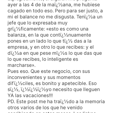
ayer a las 4 de la maï¿½ana, me hubiese
cagado en todo eso. Pero para ser justo, a
mi el balance no me disgusta. Tenï¿½a un
jefe que lo expresaba muy
grï¿½ficamente: «esto es como una
balanza, en la que contï¿½nuamente
pones en un lado lo que tï¿½ das a la
empresa, y en otro lo que recibes: y el
dï¿½a en que pese mï¿½s lo que das que
lo que recibes, lo inteligente es
marcharse».
Pues eso. Que este negocio, con sus
inconvenientes y sus momentos
difï¿½ciles, es bonito y apetecible. Eso
sï¿½, ï¿½ï¿½ï¿½yo necesito que lleguen
YA las vacaciones!!!
PD. Este post me ha traï¿½do a la memoria
otros varios de los que he venido