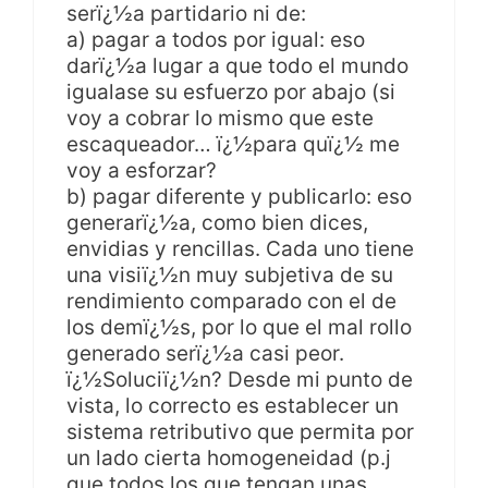
serï¿½a partidario ni de:
a) pagar a todos por igual: eso
darï¿½a lugar a que todo el mundo
igualase su esfuerzo por abajo (si
voy a cobrar lo mismo que este
escaqueador… ï¿½para quï¿½ me
voy a esforzar?
b) pagar diferente y publicarlo: eso
generarï¿½a, como bien dices,
envidias y rencillas. Cada uno tiene
una visiï¿½n muy subjetiva de su
rendimiento comparado con el de
los demï¿½s, por lo que el mal rollo
generado serï¿½a casi peor.
ï¿½Soluciï¿½n? Desde mi punto de
vista, lo correcto es establecer un
sistema retributivo que permita por
un lado cierta homogeneidad (p.j
que todos los que tengan unas