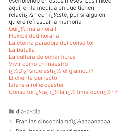
escribiendo en estos meses. Los linkeo
aqui, en la medida en que tienen
relaciï¿½n con ï¿½ste, por si alguien
quiere refrescar la memoria
Quï¿½ mala hora!!
Flexibilidad horaria
La eterna paradoja del consultor
La batalla
La cultura de echar horas
Vivir como un maestro
ï¿½Dï¿½nde estï¿½ el glamour?
El cliente perfecto
Life is a rollercoaster
Consultorï¿½a, ï¿½la ï¿½ltima opciï¿½n?
dia-a-dia
Eran las cincoenlamaï¿½aaaanaaaa