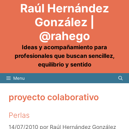
Raúl Hernández
González |
@rahego
Ideas y acompañamiento para
profesionales que buscan sencillez,
equilibrio y sentido
Menu
proyecto colaborativo
Perlas
14/07/2010
por
Raúl Hernández González