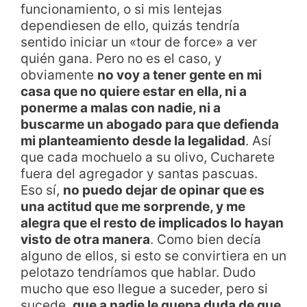
funcionamiento, o si mis lentejas
dependiesen de ello, quizás tendría
sentido iniciar un «tour de force» a ver
quién gana. Pero no es el caso, y
obviamente
no voy a tener gente en mi
casa que no quiere estar en ella, ni a
ponerme a malas con nadie, ni a
buscarme un abogado para que defienda
mi planteamiento desde la legalidad
. Así
que cada mochuelo a su olivo, Cucharete
fuera del agregador y santas pascuas.
Eso sí,
no puedo dejar de opinar que es
una actitud que me sorprende, y me
alegra que el resto de implicados lo hayan
visto de otra manera
. Como bien decía
alguno de ellos, si esto se convirtiera en un
pelotazo tendríamos que hablar. Dudo
mucho que eso llegue a suceder, pero si
sucede,
que a nadie le quepa duda de que