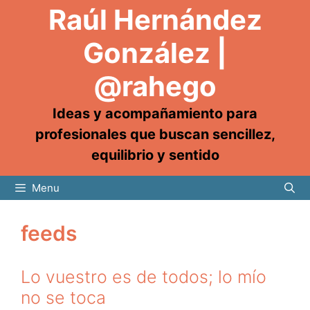
Raúl Hernández
González |
@rahego
Ideas y acompañamiento para
profesionales que buscan sencillez,
equilibrio y sentido
Menu
feeds
Lo vuestro es de todos; lo mío
no se toca