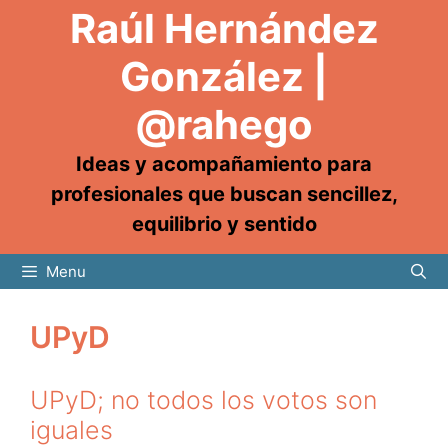
Raúl Hernández
González |
@rahego
Ideas y acompañamiento para
profesionales que buscan sencillez,
equilibrio y sentido
Menu
UPyD
UPyD; no todos los votos son
iguales