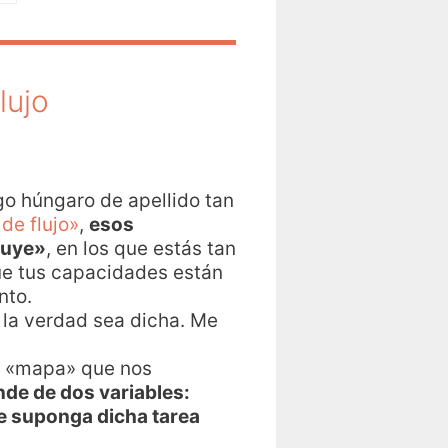
lujo
go húngaro de apellido tan
de flujo»
,
esos
luye»
, en los que estás tan
que tus capacidades están
nto.
la verdad sea dicha. Me
un «mapa» que nos
nde de dos variables:
ue suponga dicha tarea