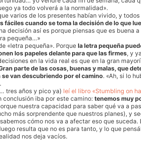
ortunidad… yo vendré cada fin de semana, cada
ego ya todo volverá a la normalidad».
que varios de los presentes habían vivido, y todo
fáciles cuando se toma la decisión de lo que lu
a decisión así es porque piensas que es buena a
etra pequeña…»
 de «letra pequeña». Porque
la letra pequeña pued
onen los papeles delante para que las firmes
, y y
decisiones en la vida real es que en la gran mayorí
Gran parte de las cosas, buenas y malas, que det
n se van descubriendo por el camino
. «Ah, si lo 
.
 tres años y pico ya)
leí el libro «Stumbling on 
n conclusión iba por este camino:
tenemos muy po
porque nuestra capacidad para saber qué va a pasa
ucho más sorprendente que nuestros planes), y se
 sabemos cómo nos va a afectar eso que suceda.
 luego resulta que no es para tanto, y lo que pen
ealidad nos deja vacíos.