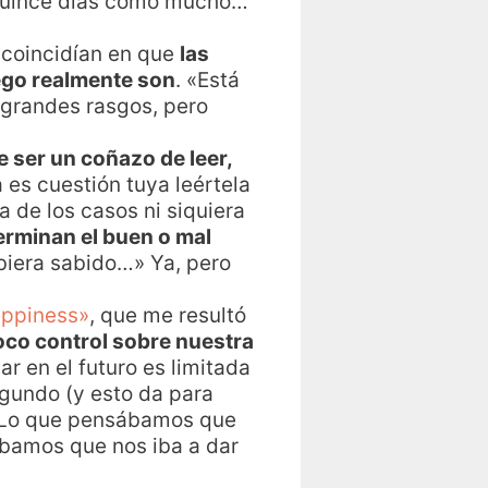
 quince días como mucho…
s coincidían en que
las
ego realmente son
. «Está
 grandes rasgos, pero
e ser un coñazo de leer,
a es cuestión tuya leértela
a de los casos ni siquiera
erminan el buen o mal
hubiera sabido…» Ya, pero
happiness»
, que me resultó
co control sobre nuestra
r en el futuro es limitada
gundo (y esto da para
 Lo que pensábamos que
sábamos que nos iba a dar