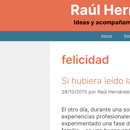
Raúl He
Ideas y acompañamie
Inicio
So
felicidad
Si hubiera leído 
28/10/2015
por
Raúl Hernánde
El otro día, durante una
experiencias profesionale
experimentado una fase de 