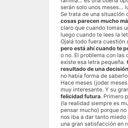
familia… es una buena op
serán solo unos meses… lu
Se trata de una situación 
cosas parecen mucho más 
claro que cuando tomas un
luego cuando te lees la l
Ojalá todo fuera cuestión
pero está ahí cuando te p
o no. El problema con las 
existe esa letra pequeña.
resultado de una decisió
no había forma de saberlo
Hace meses (joder meses…
muy interesante. Y su gra
felicidad futura
. Primero 
(la realidad siempre es m
pensar mucho) porque no
nos iba a dar tanto miedo
una gran satisfacción en r