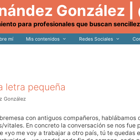
rnández González |
nto para profesionales que buscan sencillez, 
bre mí
Mis contenidos
Redes Sociales
Con
la letra pequeña
z González
 sobremesa con antiguos compañeros, hablábamos 
s/vitales. En concreto la conversación se nos fue 
«yo me voy a trabajar a otro país, tú te quedas e