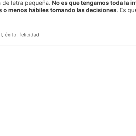
a de letra pequeña.
No es que tengamos toda la i
s o menos hábiles tomando las decisiones
. Es qu
l
,
éxito
,
felicidad